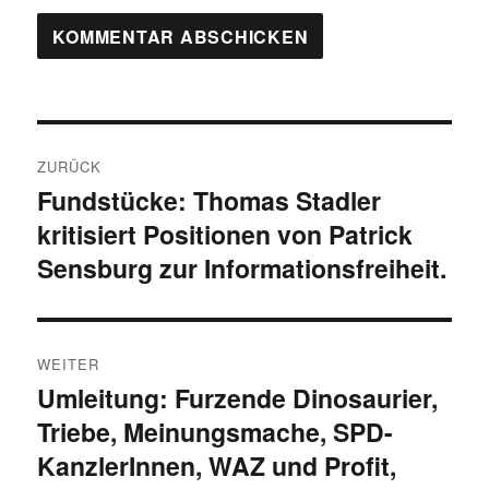
Beitragsnavigation
ZURÜCK
Fundstücke: Thomas Stadler
Vorheriger
kritisiert Positionen von Patrick
Beitrag:
Sensburg zur Informationsfreiheit.
WEITER
Umleitung: Furzende Dinosaurier,
Nächster
Triebe, Meinungsmache, SPD-
Beitrag:
KanzlerInnen, WAZ und Profit,