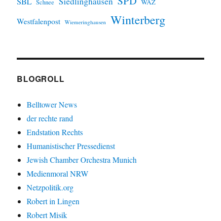
SPD
SBL
Siedlinghausen
WAZ
Schnee
Winterberg
Westfalenpost
Wiemeringhausen
BLOGROLL
Belltower News
der rechte rand
Endstation Rechts
Humanistischer Pressedienst
Jewish Chamber Orchestra Munich
Medienmoral NRW
Netzpolitik.org
Robert in Lingen
Robert Misik