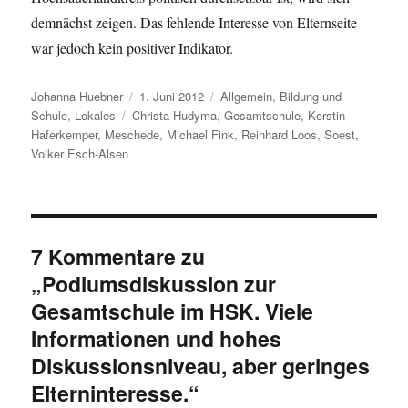
demnächst zeigen. Das fehlende Interesse von Elternseite
war jedoch kein positiver Indikator.
Autor
Veröffentlicht
Kategorien
Johanna Huebner
1. Juni 2012
Allgemein
,
Bildung und
Schlagwörter
am
Schule
,
Lokales
Christa Hudyma
,
Gesamtschule
,
Kerstin
Haferkemper
,
Meschede
,
Michael Fink
,
Reinhard Loos
,
Soest
,
Volker Esch-Alsen
7 Kommentare zu
„Podiumsdiskussion zur
Gesamtschule im HSK. Viele
Informationen und hohes
Diskussionsniveau, aber geringes
Elterninteresse.“