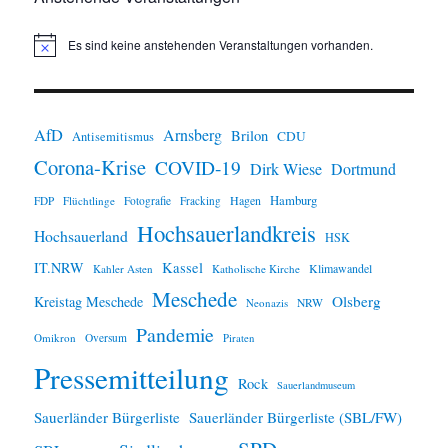
Es sind keine anstehenden Veranstaltungen vorhanden.
H
i
n
w
e
i
AfD
Arnsberg
Brilon
CDU
Antisemitismus
s
Corona-Krise
COVID-19
Dirk Wiese
Dortmund
Hamburg
Hagen
FDP
Flüchtlinge
Fotografie
Fracking
Hochsauerlandkreis
Hochsauerland
HSK
IT.NRW
Kassel
Klimawandel
Kahler Asten
Katholische Kirche
Meschede
Olsberg
Kreistag Meschede
Neonazis
NRW
Pandemie
Omikron
Oversum
Piraten
Pressemitteilung
Rock
Sauerlandmuseum
Sauerländer Bürgerliste
Sauerländer Bürgerliste (SBL/FW)