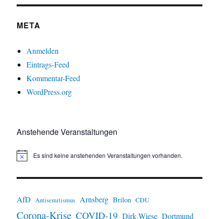
META
Anmelden
Eintrags-Feed
Kommentar-Feed
WordPress.org
Anstehende Veranstaltungen
Es sind keine anstehenden Veranstaltungen vorhanden.
H
i
n
w
e
i
AfD
Arnsberg
Brilon
CDU
Antisemitismus
s
Corona-Krise
COVID-19
Dirk Wiese
Dortmund