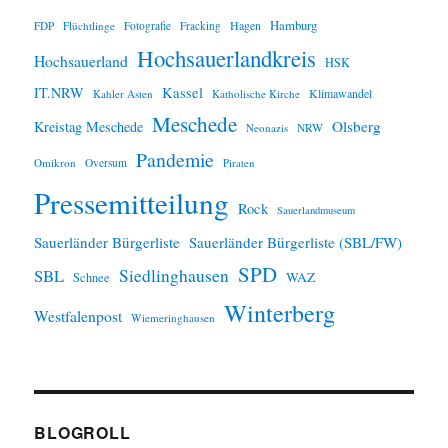
Hamburg
Hagen
FDP
Flüchtlinge
Fotografie
Fracking
Hochsauerlandkreis
Hochsauerland
HSK
IT.NRW
Kassel
Klimawandel
Kahler Asten
Katholische Kirche
Meschede
Olsberg
Kreistag Meschede
Neonazis
NRW
Pandemie
Omikron
Oversum
Piraten
Pressemitteilung
Rock
Sauerlandmuseum
Sauerländer Bürgerliste
Sauerländer Bürgerliste (SBL/FW)
SPD
SBL
Siedlinghausen
WAZ
Schnee
Winterberg
Westfalenpost
Wiemeringhausen
BLOGROLL