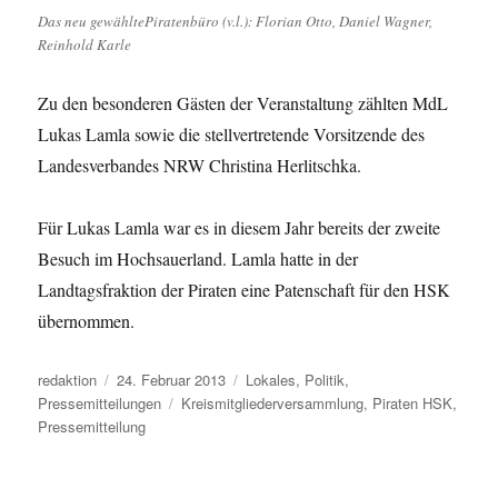
Das neu gewähltePiratenbüro (v.l.): Florian Otto, Daniel Wagner,
Reinhold Karle
Zu den besonderen Gästen der Veranstaltung zählten MdL
Lukas Lamla sowie die stellvertretende Vorsitzende des
Landesverbandes NRW Christina Herlitschka.
Für Lukas Lamla war es in diesem Jahr bereits der zweite
Besuch im Hochsauerland. Lamla hatte in der
Landtagsfraktion der Piraten eine Patenschaft für den HSK
übernommen.
Autor
Veröffentlicht
Kategorien
redaktion
24. Februar 2013
Lokales
,
Politik
,
am
Schlagwörter
Pressemitteilungen
Kreismitgliederversammlung
,
Piraten HSK
,
Pressemitteilung