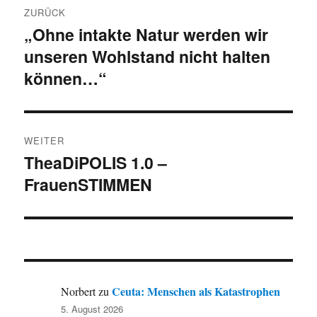
ZURÜCK
„Ohne intakte Natur werden wir
Vorheriger
unseren Wohlstand nicht halten
Beitrag:
können…“
WEITER
TheaDiPOLIS 1.0 –
Nächster
FrauenSTIMMEN
Beitrag:
Ceuta: Menschen als Katastrophen
Norbert
zu
5. August 2026