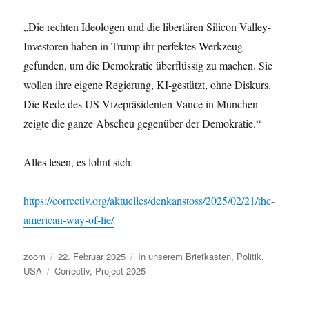
„Die rechten Ideologen und die libertären Silicon Valley-
Investoren haben in Trump ihr perfektes Werkzeug
gefunden, um die Demokratie überflüssig zu machen. Sie
wollen ihre eigene Regierung, KI-gestützt, ohne Diskurs.
Die Rede des US-Vizepräsidenten Vance in München
zeigte die ganze Abscheu gegenüber der Demokratie.“
Alles lesen, es lohnt sich:
https://correctiv.org/aktuelles/denkanstoss/2025/02/21/the-
american-way-of-lie/
Autor
Veröffentlicht
Kategorien
zoom
22. Februar 2025
In unserem Briefkasten
,
Politik
,
Schlagwörter
am
USA
Correctiv
,
Project 2025