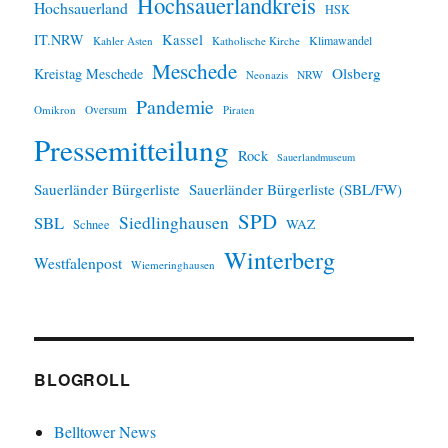
Hochsauerlandkreis
Hochsauerland
HSK
IT.NRW
Kassel
Klimawandel
Kahler Asten
Katholische Kirche
Meschede
Olsberg
Kreistag Meschede
Neonazis
NRW
Pandemie
Omikron
Oversum
Piraten
Pressemitteilung
Rock
Sauerlandmuseum
Sauerländer Bürgerliste
Sauerländer Bürgerliste (SBL/FW)
SPD
SBL
Siedlinghausen
WAZ
Schnee
Winterberg
Westfalenpost
Wiemeringhausen
BLOGROLL
Belltower News