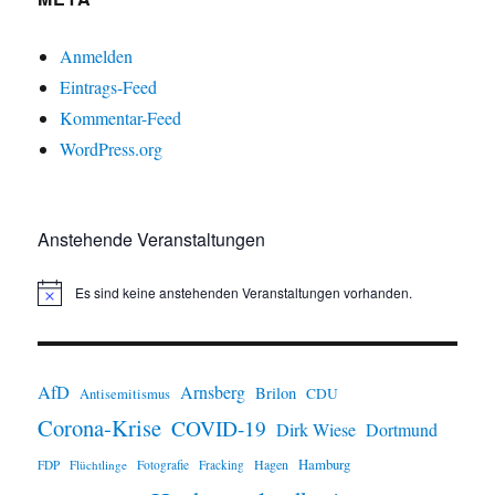
Anmelden
Eintrags-Feed
Kommentar-Feed
WordPress.org
Anstehende Veranstaltungen
Es sind keine anstehenden Veranstaltungen vorhanden.
H
i
n
w
e
i
AfD
Arnsberg
Brilon
CDU
Antisemitismus
s
Corona-Krise
COVID-19
Dirk Wiese
Dortmund
Hamburg
Hagen
FDP
Flüchtlinge
Fotografie
Fracking