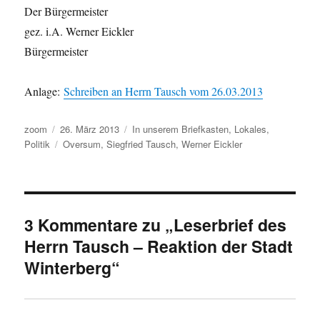
Der Bürgermeister
gez. i.A. Werner Eickler
Bürgermeister
Anlage:
Schreiben an Herrn Tausch vom 26.03.2013
Autor
Veröffentlicht
Kategorien
zoom
26. März 2013
In unserem Briefkasten
,
Lokales
,
am
Schlagwörter
Politik
Oversum
,
Siegfried Tausch
,
Werner Eickler
3 Kommentare zu „Leserbrief des
Herrn Tausch – Reaktion der Stadt
Winterberg“