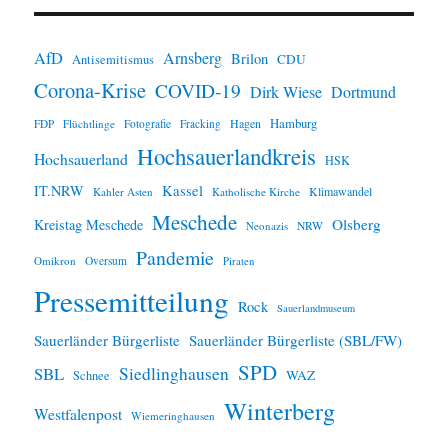
i
n
AfD
Arnsberg
Brilon
CDU
Antisemitismus
w
Corona-Krise
COVID-19
e
Dirk Wiese
Dortmund
i
Hamburg
Hagen
FDP
Flüchtlinge
Fotografie
Fracking
s
Hochsauerlandkreis
Hochsauerland
HSK
IT.NRW
Kassel
Klimawandel
Kahler Asten
Katholische Kirche
Meschede
Olsberg
Kreistag Meschede
Neonazis
NRW
Pandemie
Omikron
Oversum
Piraten
Pressemitteilung
Rock
Sauerlandmuseum
Sauerländer Bürgerliste
Sauerländer Bürgerliste (SBL/FW)
SPD
SBL
Siedlinghausen
WAZ
Schnee
Winterberg
Westfalenpost
Wiemeringhausen