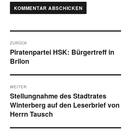
Beitragsnavigation
ZURÜCK
Piratenpartei HSK: Bürgertreff in
Vorheriger
Brilon
Beitrag:
WEITER
Stellungnahme des Stadtrates
Nächster
Winterberg auf den Leserbrief von
Beitrag:
Herrn Tausch