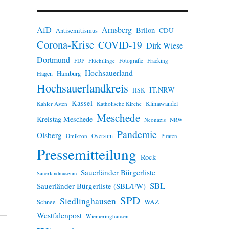
n
w
e
AfD
Arnsberg
Brilon
i
CDU
Antisemitismus
s
Corona-Krise
COVID-19
Dirk Wiese
Dortmund
FDP
Flüchtlinge
Fotografie
Fracking
Hochsauerland
Hamburg
Hagen
Hochsauerlandkreis
IT.NRW
HSK
Kassel
Klimawandel
Kahler Asten
Katholische Kirche
Meschede
Kreistag Meschede
Neonazis
NRW
Pandemie
Olsberg
Omikron
Oversum
Piraten
Pressemitteilung
Rock
Sauerländer Bürgerliste
Sauerlandmuseum
SBL
Sauerländer Bürgerliste (SBL/FW)
SPD
Siedlinghausen
WAZ
Schnee
Westfalenpost
Wiemeringhausen