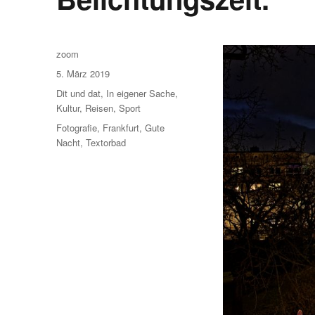
Autor
zoom
Veröffentlicht
5. März 2019
am
Kategorien
Dit und dat
,
In eigener Sache
,
Kultur
,
Reisen
,
Sport
Schlagwörter
Fotografie
,
Frankfurt
,
Gute
Nacht
,
Textorbad