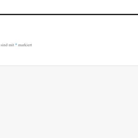
r sind mit
*
markiert