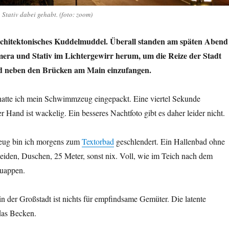
 Stativ dabei gehabt. (foto: zoom)
architektonisches Kuddelmuddel. Überall standen am späten Abend
era und Stativ im Lichtergewirr herum, um die Reize der Stadt
nd neben den Brücken am Main einzufangen.
 hatte ich mein Schwimmzeug eingepackt. Eine viertel Sekunde
r Hand ist wackelig. Ein besseres Nachtfoto gibt es daher leider nicht.
ug bin ich morgens zum
Textorbad
geschlendert. Ein Hallenbad ohne
den, Duschen, 25 Meter, sonst nix. Voll, wie im Teich nach dem
quappen.
der Großstadt ist nichts für empfindsame Gemüter. Die latente
das Becken.