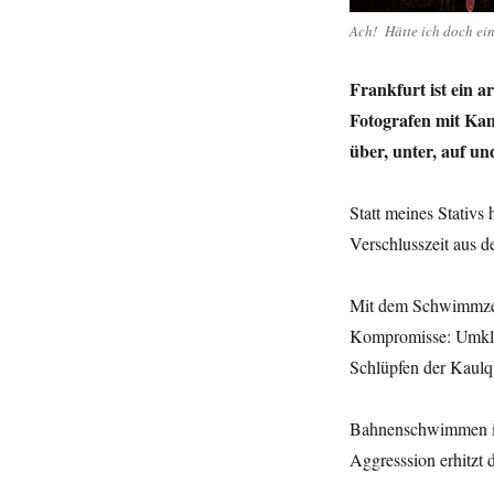
Ach! Hätte ich doch ein
Frankfurt ist ein 
Fotografen mit Kam
über, unter, auf u
Statt meines Stativs
Verschlusszeit aus de
Mit dem Schwimmze
Kompromisse: Umklei
Schlüpfen der Kaul
Bahnenschwimmen in 
Aggresssion erhitzt 