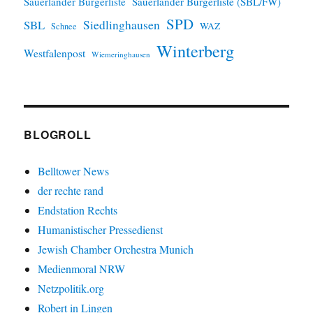
Sauerländer Bürgerliste
Sauerländer Bürgerliste (SBL/FW)
SPD
SBL
Siedlinghausen
WAZ
Schnee
Winterberg
Westfalenpost
Wiemeringhausen
BLOGROLL
Belltower News
der rechte rand
Endstation Rechts
Humanistischer Pressedienst
Jewish Chamber Orchestra Munich
Medienmoral NRW
Netzpolitik.org
Robert in Lingen