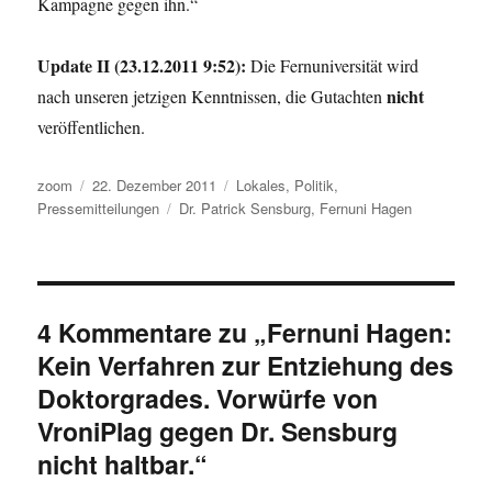
Kampagne gegen ihn.“
Update II (23.12.2011 9:52):
Die Fernuniversität wird
nicht
nach unseren jetzigen Kenntnissen, die Gutachten
veröffentlichen.
Autor
Veröffentlicht
Kategorien
zoom
22. Dezember 2011
Lokales
,
Politik
,
am
Schlagwörter
Pressemitteilungen
Dr. Patrick Sensburg
,
Fernuni Hagen
4 Kommentare zu „Fernuni Hagen:
Kein Verfahren zur Entziehung des
Doktorgrades. Vorwürfe von
VroniPlag gegen Dr. Sensburg
nicht haltbar.“