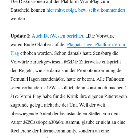
Die Diskussionen auf der Plattform VroniPlag zum
Entscheid können
hier mitverfolgt, bzw. selbst kommentiert
werden.
Update I:
Auch DerWesten berichtet
. „Die Vorwürfe
waren Ende Oktober auf der
Plagiats-Jäger-Plattform Vroni-
Plag
erhoben worden. Schon damals hatte Sensburg die
Vorwürfe zurückgewiesen. â€žDie Zitierweise entspricht
den Regeln, wie sie damals in der Promotionsordnung der
Fernuni Hagen standenâ€œ, hatte er betont. Alle Fußnoten
seien vorhanden. â€žWas soll ich denn sonst noch machen?
â€œ Vroni-Plag habe für die Kritik ihre eigenen Zitierregeln
zugrunde gelegt, nicht die der Uni. Weil der weit
überwiegende Anteil der beanstandeten Stellen von dem
Autor â€žCassiopeia30â€œ stammt, glaube er nicht an eine
Recherche der Internetcommunity, sondern an eine