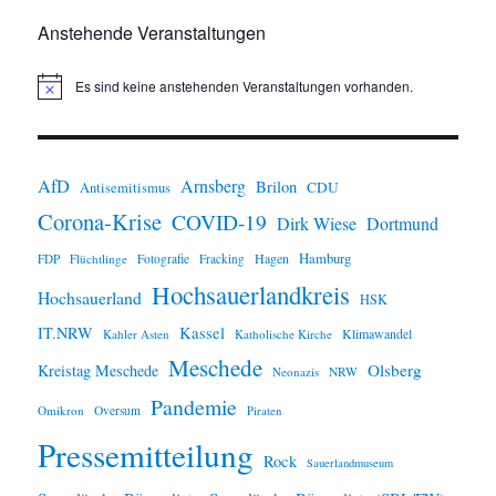
Anstehende Veranstaltungen
Es sind keine anstehenden Veranstaltungen vorhanden.
H
i
n
w
e
i
AfD
Arnsberg
Brilon
CDU
Antisemitismus
s
Corona-Krise
COVID-19
Dirk Wiese
Dortmund
Hamburg
Hagen
FDP
Flüchtlinge
Fotografie
Fracking
Hochsauerlandkreis
Hochsauerland
HSK
IT.NRW
Kassel
Klimawandel
Kahler Asten
Katholische Kirche
Meschede
Olsberg
Kreistag Meschede
Neonazis
NRW
Pandemie
Omikron
Oversum
Piraten
Pressemitteilung
Rock
Sauerlandmuseum