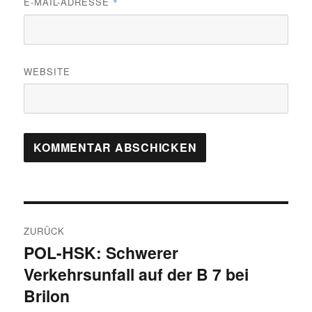
E-MAIL-ADRESSE
*
WEBSITE
Beitragsnavigation
ZURÜCK
POL-HSK: Schwerer
Vorheriger
Verkehrsunfall auf der B 7 bei
Beitrag:
Brilon