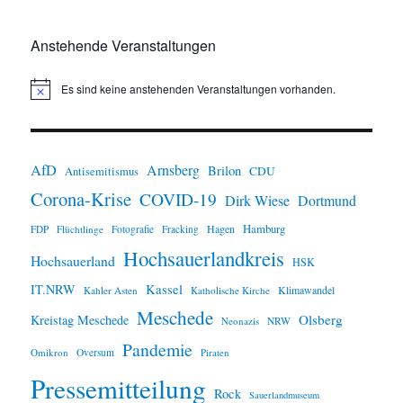
Anstehende Veranstaltungen
Es sind keine anstehenden Veranstaltungen vorhanden.
H
i
n
w
e
i
AfD
Arnsberg
Brilon
CDU
Antisemitismus
s
Corona-Krise
COVID-19
Dirk Wiese
Dortmund
Hamburg
Hagen
FDP
Flüchtlinge
Fotografie
Fracking
Hochsauerlandkreis
Hochsauerland
HSK
IT.NRW
Kassel
Klimawandel
Kahler Asten
Katholische Kirche
Meschede
Olsberg
Kreistag Meschede
Neonazis
NRW
Pandemie
Omikron
Oversum
Piraten
Pressemitteilung
Rock
Sauerlandmuseum