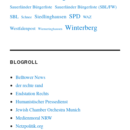
Sauerländer Bürgerliste
Sauerländer Bürgerliste (SBL/FW)
SPD
SBL
Siedlinghausen
WAZ
Schnee
Winterberg
Westfalenpost
Wiemeringhausen
BLOGROLL
Belltower News
der rechte rand
Endstation Rechts
Humanistischer Pressedienst
Jewish Chamber Orchestra Munich
Medienmoral NRW
Netzpolitik.org