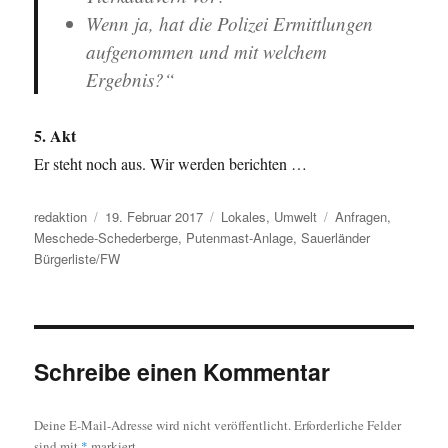
Wenn ja, hat die Polizei Ermittlungen
aufgenommen und mit welchem
Ergebnis?“
5. Akt
Er steht noch aus. Wir werden berichten …
Autor
Veröffentlicht
Kategorien
Schlagwörter
redaktion
19. Februar 2017
Lokales
,
Umwelt
Anfragen
,
am
Meschede-Schederberge
,
Putenmast-Anlage
,
Sauerländer
Bürgerliste/FW
Schreibe einen Kommentar
Deine E-Mail-Adresse wird nicht veröffentlicht.
Erforderliche Felder
sind mit
*
markiert