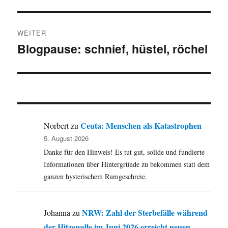
WEITER
Blogpause: schnief, hüstel, röchel
Nächster
Beitrag:
Ceuta: Menschen als Katastrophen
Norbert
zu
5. August 2026
Danke für den Hinweis! Es tut gut, solide und fundierte
Informationen über Hintergründe zu bekommen statt dem
ganzen hysterischem Rumgeschreie.
NRW: Zahl der Sterbefälle während
Johanna
zu
der Hitzewelle im Juni 2026 erreicht neuen