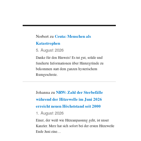
l
Ceuta: Menschen als
Norbert
zu
Katastrophen
5. August 2026
Danke für den Hinweis! Es tut gut, solide und
fundierte Informationen über Hintergründe zu
bekommen statt dem ganzen hysterischem
Rumgeschreie.
NRW: Zahl der Sterbefälle
Johanna
zu
während der Hitzewelle im Juni 2026
erreicht neuen Höchststand seit 2000
1. August 2026
Einer, der weiß wie Hitzeanpassung geht, ist unser
Kanzler. Merz hat sich sofort bei der ersten Hitzewelle
Ende Juni eine…