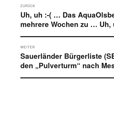
Beitragsnavigation
ZURÜCK
Uh, uh :-( … Das AquaOlsb
Vorheriger
Beitrag:
mehrere Wochen zu … Uh, u
WEITER
Sauerländer Bürgerliste (SB
Nächster
Beitrag:
den „Pulverturm“ nach Me