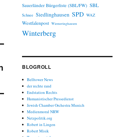
SBL
Sauerländer Bürgerliste (SBL/FW)
SPD
Siedlinghausen
WAZ
Schnee
Westfalenpost
Wiemeringhausen
Winterberg
n
BLOGROLL
Belltower News
der rechte rand
Endstation Rechts
Humanistischer Pressedienst
Jewish Chamber Orchestra Munich
Medienmoral NRW
Netzpolitik.org
Robert in Lingen
Robert Misik