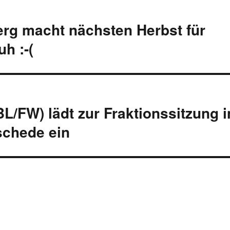
erg macht nächsten Herbst für
h :-(
L/FW) lädt zur Fraktionssitzung i
schede ein