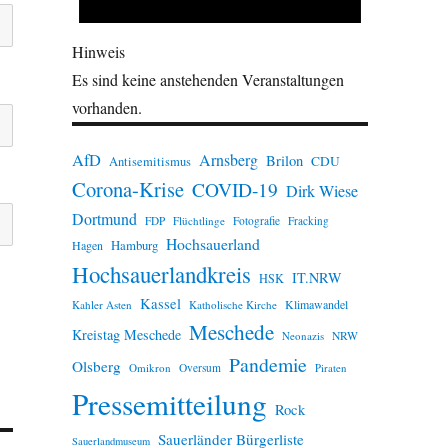
Hinweis
Es sind keine anstehenden Veranstaltungen
vorhanden.
AfD
Arnsberg
Brilon
CDU
Antisemitismus
Corona-Krise
COVID-19
Dirk Wiese
Dortmund
FDP
Flüchtlinge
Fotografie
Fracking
Hochsauerland
Hamburg
Hagen
Hochsauerlandkreis
IT.NRW
HSK
Kassel
Klimawandel
Kahler Asten
Katholische Kirche
Meschede
Kreistag Meschede
Neonazis
NRW
Pandemie
Olsberg
Omikron
Oversum
Piraten
Pressemitteilung
Rock
Sauerländer Bürgerliste
Sauerlandmuseum