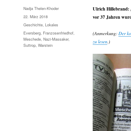
Autor
Ulrich Hillebrand:
Nadja Thelen-Khoder
Veröffentlicht
vor 37 Jahren wur
22. März 2018
am
Kategorien
Geschichte
,
Lokales
Schlagwörter
Eversberg
,
Franzosenfriedhof
,
(Anmerkung:
Der ko
Meschede
,
Nazi-Massaker
,
zu lesen
.)
Suttrop
,
Warstein