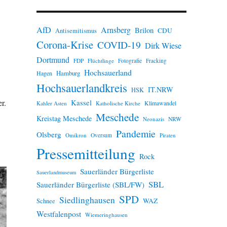
n
w
e
AfD
Arnsberg
Brilon
i
CDU
Antisemitismus
s
Corona-Krise
COVID-19
Dirk Wiese
Dortmund
FDP
Flüchtlinge
Fotografie
Fracking
Hochsauerland
Hamburg
Hagen
Hochsauerlandkreis
IT.NRW
HSK
r.
Kassel
Klimawandel
Kahler Asten
Katholische Kirche
Meschede
Kreistag Meschede
Neonazis
NRW
Pandemie
Olsberg
Omikron
Oversum
Piraten
Pressemitteilung
Rock
Sauerländer Bürgerliste
Sauerlandmuseum
SBL
Sauerländer Bürgerliste (SBL/FW)
SPD
Siedlinghausen
WAZ
Schnee
Westfalenpost
Wiemeringhausen