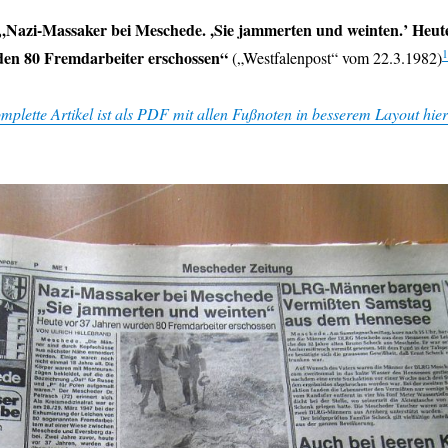
 „Nazi-Massaker bei Meschede. ,Sie jammerten und weinten.’ Heut
1
den 80 Fremdarbeiter erschossen“
(„Westfalenpost“ vom 22.3.1982)
mplette Artikel ist als PDF mit allen Fußnoten in besserem Layout hier