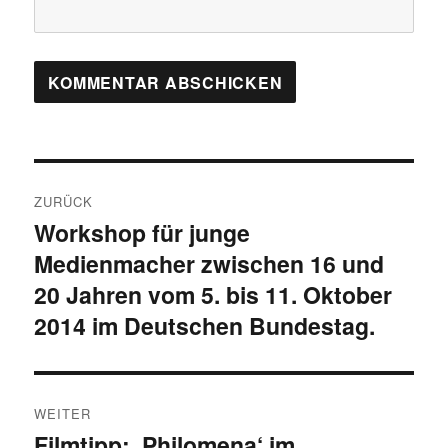
Beitragsnavigation
ZURÜCK
Workshop für junge
Vorheriger
Medienmacher zwischen 16 und
Beitrag:
20 Jahren vom 5. bis 11. Oktober
2014 im Deutschen Bundestag.
WEITER
Filmtipp: ‚Philomena‘ im
Nächster