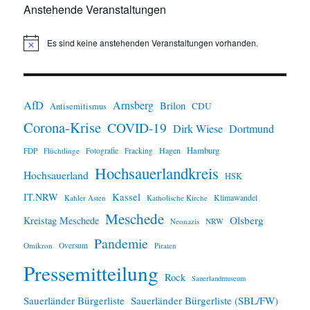
Anstehende Veranstaltungen
Es sind keine anstehenden Veranstaltungen vorhanden.
H
i
n
w
e
i
AfD
Arnsberg
Brilon
CDU
Antisemitismus
s
Corona-Krise
COVID-19
Dirk Wiese
Dortmund
Hamburg
Hagen
FDP
Flüchtlinge
Fotografie
Fracking
Hochsauerlandkreis
Hochsauerland
HSK
IT.NRW
Kassel
Klimawandel
Kahler Asten
Katholische Kirche
Meschede
Olsberg
Kreistag Meschede
Neonazis
NRW
Pandemie
Omikron
Oversum
Piraten
Pressemitteilung
Rock
Sauerlandmuseum
Sauerländer Bürgerliste
Sauerländer Bürgerliste (SBL/FW)