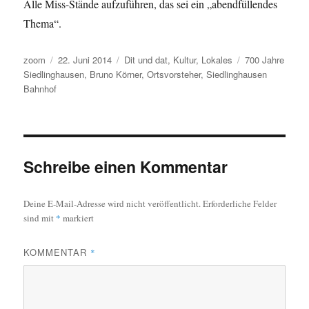
Alle Miss-Stände aufzuführen, das sei ein „abendfüllendes
Thema“.
Autor
Veröffentlicht
Kategorien
Schlagwörter
zoom
22. Juni 2014
Dit und dat
,
Kultur
,
Lokales
700 Jahre
am
Siedlinghausen
,
Bruno Körner
,
Ortsvorsteher
,
Siedlinghausen
Bahnhof
Schreibe einen Kommentar
Deine E-Mail-Adresse wird nicht veröffentlicht.
Erforderliche Felder
sind mit
*
markiert
KOMMENTAR
*