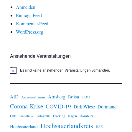
Anmelden
Eintrags-Feed
Kommentar-Feed
WordPress.org
Anstehende Veranstaltungen
Es sind keine anstehenden Veranstaltungen vorhanden.
H
i
n
w
e
i
AfD
Arnsberg
Brilon
CDU
Antisemitismus
s
Corona-Krise
COVID-19
Dirk Wiese
Dortmund
Hamburg
Hagen
FDP
Flüchtlinge
Fotografie
Fracking
Hochsauerlandkreis
Hochsauerland
HSK