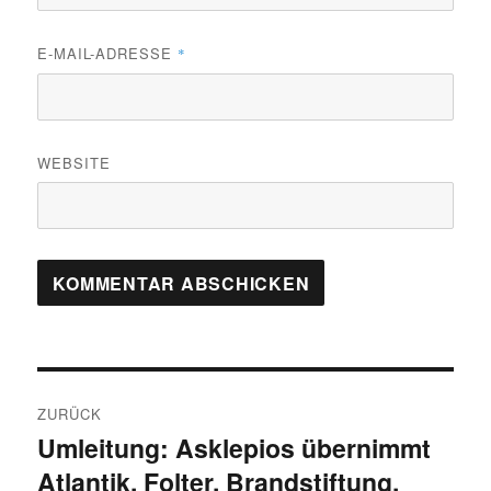
E-MAIL-ADRESSE
*
WEBSITE
Beitragsnavigation
ZURÜCK
Umleitung: Asklepios übernimmt
Vorheriger
Atlantik, Folter, Brandstiftung,
Beitrag: