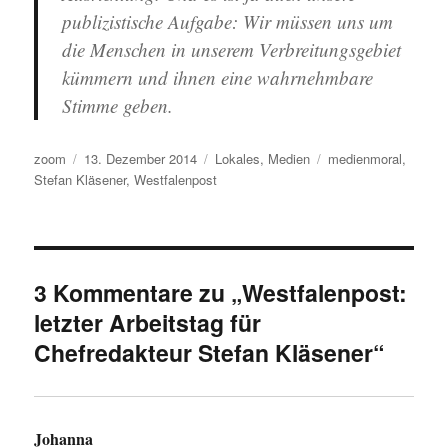
publizistische Aufgabe: Wir müssen uns um
die Menschen in unserem Verbreitungsgebiet
kümmern und ihnen eine wahrnehmbare
Stimme geben.
Autor
Veröffentlicht
Kategorien
Schlagwörter
zoom
13. Dezember 2014
Lokales
,
Medien
medienmoral
,
am
Stefan Kläsener
,
Westfalenpost
3 Kommentare zu „Westfalenpost:
letzter Arbeitstag für
Chefredakteur Stefan Kläsener“
Johanna
sagt: