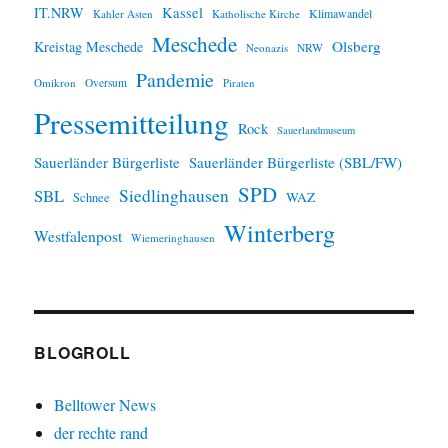
IT.NRW
Kassel
Klimawandel
Kahler Asten
Katholische Kirche
Meschede
Olsberg
Kreistag Meschede
Neonazis
NRW
Pandemie
Omikron
Oversum
Piraten
Pressemitteilung
Rock
Sauerlandmuseum
Sauerländer Bürgerliste
Sauerländer Bürgerliste (SBL/FW)
SPD
SBL
Siedlinghausen
WAZ
Schnee
Winterberg
Westfalenpost
Wiemeringhausen
BLOGROLL
Belltower News
der rechte rand