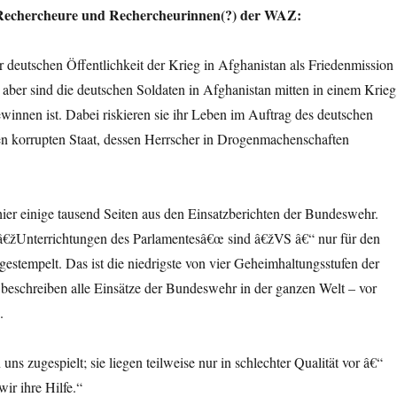
 Rechercheure und Rechercheurinnen(?) der WAZ:
 deutschen Öffentlichkeit der Krieg in Afghanistan als Friedenmission
h aber sind die deutschen Soldaten in Afghanistan mitten in einem Krieg
innen ist. Dabei riskieren sie ihr Leben im Auftrag des deutschen
en korrupten Staat, dessen Herrscher in Drogenmachenschaften
hier einige tausend Seiten aus den Einsatzberichten der Bundeswehr.
â€žUnterrichtungen des Parlamentesâ€œ sind â€žVS â€“ nur für den
stempelt. Das ist die niedrigste von vier Geheimhaltungsstufen der
beschreiben alle Einsätze der Bundeswehr in der ganzen Welt – vor
.
ns zugespielt; sie liegen teilweise nur in schlechter Qualität vor â€“
ir ihre Hilfe.“