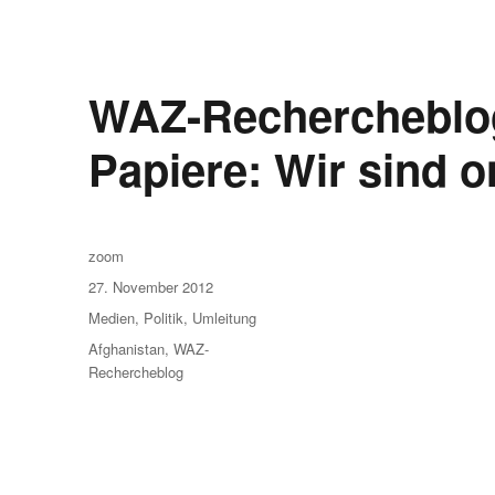
WAZ-Rechercheblog
Papiere: Wir sind o
Autor
zoom
Veröffentlicht
27. November 2012
am
Kategorien
Medien
,
Politik
,
Umleitung
Schlagwörter
Afghanistan
,
WAZ-
Rechercheblog