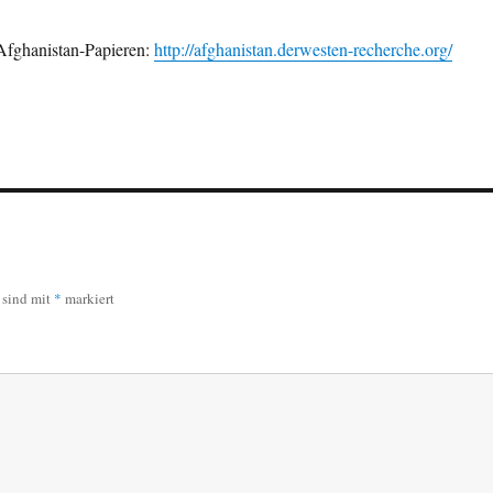
 Afghanistan-Papieren:
http://afghanistan.derwesten-recherche.org/
r sind mit
*
markiert