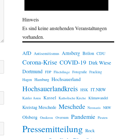
Hinweis
Es sind keine anstehenden Veranstaltungen
vorhanden.
AfD
Arnsberg
Brilon
CDU
Antisemitismus
Corona-Krise
COVID-19
Dirk Wiese
Dortmund
FDP
Flüchtlinge
Fotografie
Fracking
Hochsauerland
Hamburg
Hagen
Hochsauerlandkreis
IT.NRW
HSK
Kassel
Klimawandel
Kahler Asten
Katholische Kirche
Meschede
Kreistag Meschede
Neonazis
NRW
Pandemie
Olsberg
Omikron
Oversum
Piraten
Pressemitteilung
Rock