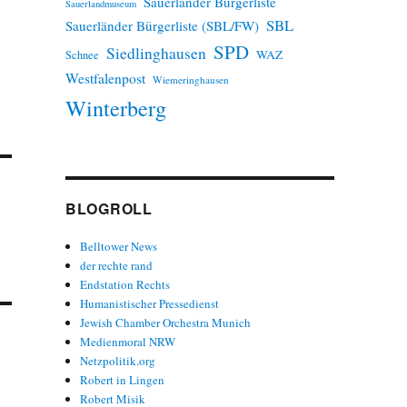
Sauerländer Bürgerliste
Sauerlandmuseum
SBL
Sauerländer Bürgerliste (SBL/FW)
SPD
Siedlinghausen
WAZ
Schnee
Westfalenpost
Wiemeringhausen
Winterberg
BLOGROLL
Belltower News
der rechte rand
Endstation Rechts
Humanistischer Pressedienst
Jewish Chamber Orchestra Munich
Medienmoral NRW
Netzpolitik.org
Robert in Lingen
Robert Misik