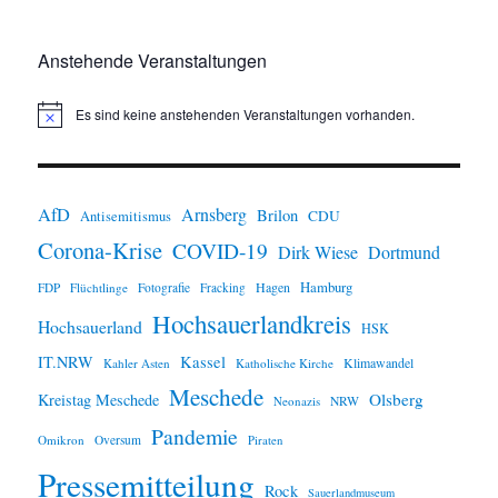
Anstehende Veranstaltungen
Es sind keine anstehenden Veranstaltungen vorhanden.
H
i
n
w
e
i
AfD
Arnsberg
Brilon
CDU
Antisemitismus
s
Corona-Krise
COVID-19
Dirk Wiese
Dortmund
Hamburg
Hagen
FDP
Flüchtlinge
Fotografie
Fracking
Hochsauerlandkreis
Hochsauerland
HSK
IT.NRW
Kassel
Klimawandel
Kahler Asten
Katholische Kirche
Meschede
Olsberg
Kreistag Meschede
Neonazis
NRW
Pandemie
Omikron
Oversum
Piraten
Pressemitteilung
Rock
Sauerlandmuseum