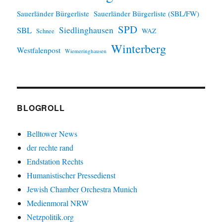
Sauerländer Bürgerliste
Sauerländer Bürgerliste (SBL/FW)
SPD
SBL
Siedlinghausen
WAZ
Schnee
Winterberg
Westfalenpost
Wiemeringhausen
BLOGROLL
Belltower News
der rechte rand
Endstation Rechts
Humanistischer Pressedienst
Jewish Chamber Orchestra Munich
Medienmoral NRW
Netzpolitik.org