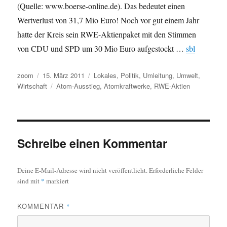
(Quelle: www.boerse-online.de). Das bedeutet einen
Wertverlust von 31,7 Mio Euro! Noch vor gut einem Jahr
hatte der Kreis sein RWE-Aktienpaket mit den Stimmen
von CDU und SPD um 30 Mio Euro aufgestockt …
sbl
Autor
Veröffentlicht
Kategorien
zoom
15. März 2011
Lokales
,
Politik
,
Umleitung
,
Umwelt
,
am
Schlagwörter
Wirtschaft
Atom-Ausstieg
,
Atomkraftwerke
,
RWE-Aktien
Schreibe einen Kommentar
Deine E-Mail-Adresse wird nicht veröffentlicht.
Erforderliche Felder
sind mit
*
markiert
KOMMENTAR
*