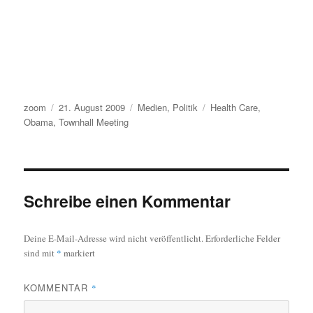
Autor
Veröffentlicht
Kategorien
Schlagwörter
zoom
21. August 2009
Medien
,
Politik
Health Care
,
am
Obama
,
Townhall Meeting
Schreibe einen Kommentar
Deine E-Mail-Adresse wird nicht veröffentlicht.
Erforderliche Felder
sind mit
*
markiert
KOMMENTAR
*