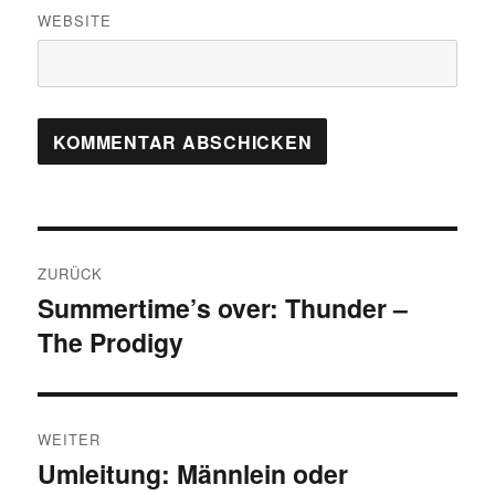
WEBSITE
Beitragsnavigation
ZURÜCK
Summertime’s over: Thunder –
Vorheriger
The Prodigy
Beitrag:
WEITER
Umleitung: Männlein oder
Nächster