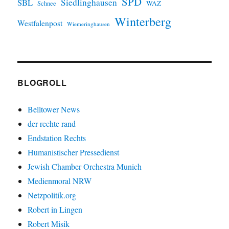
SPD
SBL
Siedlinghausen
WAZ
Schnee
Winterberg
Westfalenpost
Wiemeringhausen
BLOGROLL
Belltower News
der rechte rand
Endstation Rechts
Humanistischer Pressedienst
Jewish Chamber Orchestra Munich
Medienmoral NRW
Netzpolitik.org
Robert in Lingen
Robert Misik