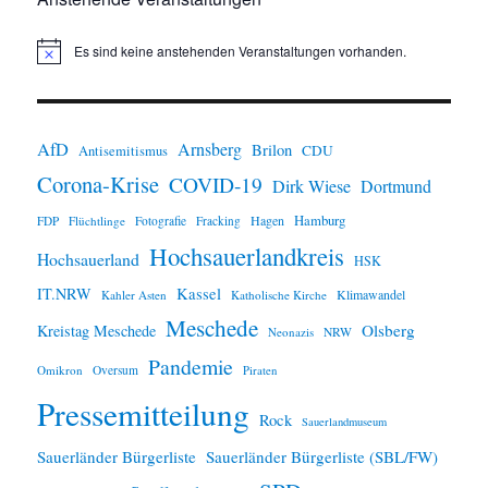
Es sind keine anstehenden Veranstaltungen vorhanden.
H
i
n
w
e
i
AfD
Arnsberg
Brilon
CDU
Antisemitismus
s
Corona-Krise
COVID-19
Dirk Wiese
Dortmund
Hamburg
Hagen
FDP
Flüchtlinge
Fotografie
Fracking
Hochsauerlandkreis
Hochsauerland
HSK
IT.NRW
Kassel
Klimawandel
Kahler Asten
Katholische Kirche
Meschede
Olsberg
Kreistag Meschede
Neonazis
NRW
Pandemie
Omikron
Oversum
Piraten
Pressemitteilung
Rock
Sauerlandmuseum
Sauerländer Bürgerliste
Sauerländer Bürgerliste (SBL/FW)