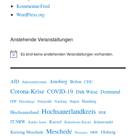
Kommentar-Feed
WordPress.org
Anstehende Veranstaltungen
Es sind keine anstehenden Veranstaltungen vorhanden.
H
i
n
w
e
i
AfD
Arnsberg
Brilon
CDU
Antisemitismus
s
Corona-Krise
COVID-19
Dirk Wiese
Dortmund
Hamburg
Hagen
FDP
Flüchtlinge
Fotografie
Fracking
Hochsauerlandkreis
Hochsauerland
HSK
IT.NRW
Kassel
Klimawandel
Kahler Asten
Katholische Kirche
Meschede
Olsberg
Kreistag Meschede
Neonazis
NRW