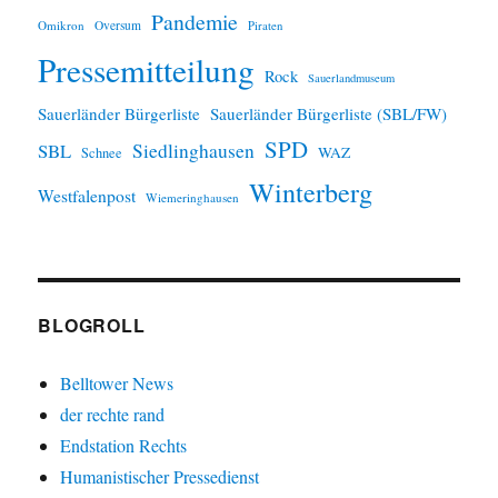
Pandemie
Omikron
Oversum
Piraten
Pressemitteilung
Rock
Sauerlandmuseum
Sauerländer Bürgerliste
Sauerländer Bürgerliste (SBL/FW)
SPD
SBL
Siedlinghausen
WAZ
Schnee
Winterberg
Westfalenpost
Wiemeringhausen
BLOGROLL
Belltower News
der rechte rand
Endstation Rechts
Humanistischer Pressedienst