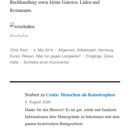
Buchhandlung sowie kleine Galerien, Läden und
Restaurants.
Zeisehallen
Autor
Veröffentlicht
Kategorien
Chris Klein
4. Mai 2014
Allgemein
,
Arbeitswelt
,
Hamburg
,
am
Schlagwörter
Kunst
,
Reisen
,
Was tun gegen Langweile?
Eingänge
,
Zeise
zu
Halle
Schreibe einen Kommentar
Eingänge
V
–
Zeise
Hallen
Ceuta: Menschen als Katastrophen
Norbert
zu
in
5. August 2026
Ottensen
Danke für den Hinweis! Es tut gut, solide und fundierte
Informationen über Hintergründe zu bekommen statt dem
ganzen hysterischem Rumgeschreie.