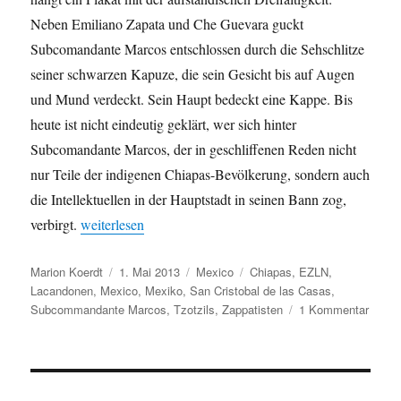
Neben Emiliano Zapata und Che Guevara guckt
Subcomandante Marcos entschlossen durch die Sehschlitze
seiner schwarzen Kapuze, die sein Gesicht bis auf Augen
und Mund verdeckt. Sein Haupt bedeckt eine Kappe. Bis
heute ist nicht eindeutig geklärt, wer sich hinter
Subcomandante Marcos, der in geschliffenen Reden nicht
nur Teile der indigenen Chiapas-Bevölkerung, sondern auch
die Intellektuellen in der Hauptstadt in seinen Bann zog,
„Marion bei den Mexis, Teil 29: Chiapas – auf den Sp
verbirgt.
weiterlesen
Autor
Veröffentlicht
Kategorien
Schlagwörter
Marion Koerdt
1. Mai 2013
Mexico
Chiapas
,
EZLN
,
am
Lacandonen
,
Mexico
,
Mexiko
,
San Cristobal de las Casas
,
zu
Subcommandante Marcos
,
Tzotzils
,
Zappatisten
1 Kommentar
Mario
bei
den
Mexis