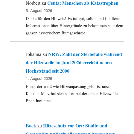
Teil
Ceuta: Menschen als Katastrophen
Norbert
zu
29:
5. August 2026
Chiap
Danke für den Hinweis! Es tut gut, solide und fundierte
–
auf
Informationen über Hintergründe zu bekommen statt dem
den
ganzen hysterischem Rumgeschreie.
Spure
der
Zappa
NRW: Zahl der Sterbefälle während
Johanna
zu
und
der Hitzewelle im Juni 2026 erreicht neuen
ihres
„Subc
Höchststand seit 2000
Marco
1. August 2026
…
Einer, der weiß wie Hitzeanpassung geht, ist unser
Kanzler. Merz hat sich sofort bei der ersten Hitzewelle
Ende Juni eine…
Bock
Hitzeschutz vor Ort: Städte und
zu
Gemeinden und wir alle müssen konsequent