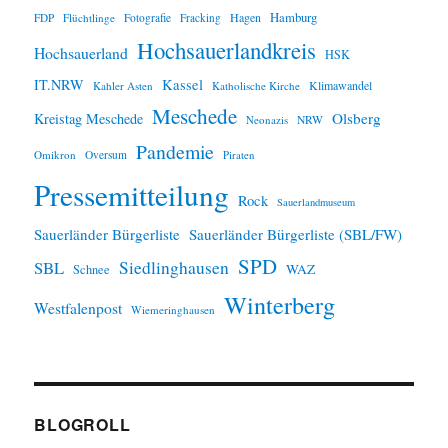
Hamburg
Hagen
FDP
Flüchtlinge
Fotografie
Fracking
Hochsauerlandkreis
Hochsauerland
HSK
IT.NRW
Kassel
Klimawandel
Kahler Asten
Katholische Kirche
Meschede
Olsberg
Kreistag Meschede
Neonazis
NRW
Pandemie
Omikron
Oversum
Piraten
Pressemitteilung
Rock
Sauerlandmuseum
Sauerländer Bürgerliste
Sauerländer Bürgerliste (SBL/FW)
SPD
SBL
Siedlinghausen
WAZ
Schnee
Winterberg
Westfalenpost
Wiemeringhausen
BLOGROLL