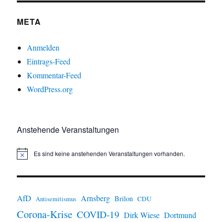
META
Anmelden
Eintrags-Feed
Kommentar-Feed
WordPress.org
Anstehende Veranstaltungen
Es sind keine anstehenden Veranstaltungen vorhanden.
H
i
n
w
e
i
AfD
Arnsberg
Brilon
CDU
Antisemitismus
s
Corona-Krise
COVID-19
Dirk Wiese
Dortmund