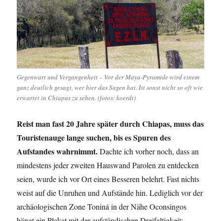
Gegenwart und Vergangenheit – Vor der Maya-Pyramide wird einem
ganz deutlich gesagt, wer hier das Sagen hat. Ist sonst nicht so oft wie
erwartet in Chiapas zu sehen. (fotos: koerdt)
Reist man fast 20 Jahre später durch Chiapas, muss das
Touristenauge lange suchen, bis es Spuren des
Aufstandes wahrnimmt.
Dachte ich vorher noch, dass an
mindestens jeder zweiten Hauswand Parolen zu entdecken
seien, wurde ich vor Ort eines Besseren belehrt. Fast nichts
weist auf die Unruhen und Aufstände hin. Lediglich vor der
archäologischen Zone Toniná in der Nähe Oconsingos
hängt ein Plakat mit der aufständischen Dreifaltigkeit: