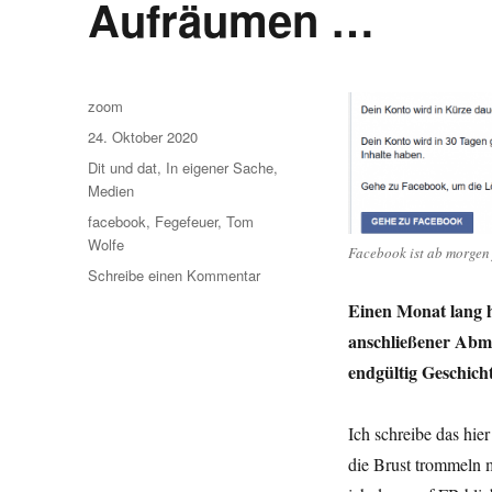
Aufräumen …
Autor
zoom
Veröffentlicht
24. Oktober 2020
am
Kategorien
Dit und dat
,
In eigener Sache
,
Medien
Schlagwörter
facebook
,
Fegefeuer
,
Tom
Wolfe
Facebook ist ab morgen 
zu
Schreibe einen Kommentar
Aufräumen
Einen Monat lang h
…
anschließener Abme
endgültig Geschicht
Ich schreibe das hier
die Brust trommeln m