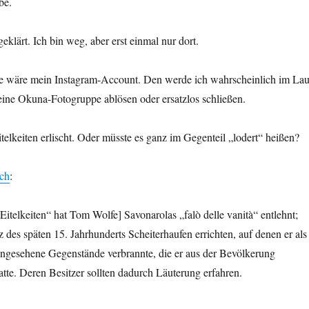
be.
 geklärt. Ich bin weg, aber erst einmal nur dort.
le wäre mein Instagram-Account. Den werde ich wahrscheinlich im Lau
eine Okuna-Fotogruppe ablösen oder ersatzlos schließen.
telkeiten erlischt. Oder müsste es ganz im Gegenteil „lodert“ heißen?
ich
:
Eitelkeiten“ hat Tom Wolfe] Savonarolas „falò delle vanità“ entlehnt;
z des späten 15. Jahrhunderts Scheiterhaufen errichten, auf denen er als
angesehene Gegenstände verbrannte, die er aus der Bevölkerung
tte. Deren Besitzer sollten dadurch Läuterung erfahren.