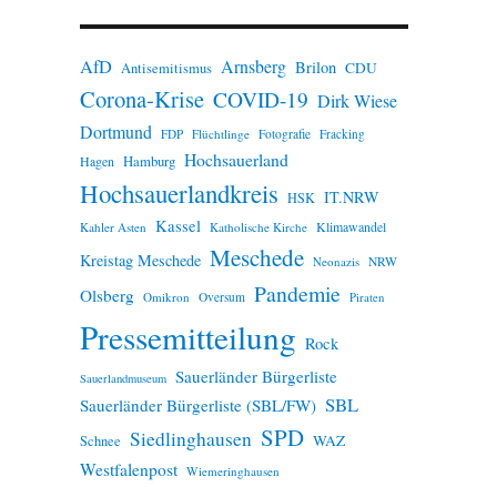
n
w
e
AfD
Arnsberg
Brilon
i
CDU
Antisemitismus
s
Corona-Krise
COVID-19
Dirk Wiese
Dortmund
FDP
Flüchtlinge
Fotografie
Fracking
Hochsauerland
Hamburg
Hagen
Hochsauerlandkreis
IT.NRW
HSK
Kassel
Klimawandel
Kahler Asten
Katholische Kirche
Meschede
Kreistag Meschede
Neonazis
NRW
Pandemie
Olsberg
Omikron
Oversum
Piraten
Pressemitteilung
Rock
Sauerländer Bürgerliste
Sauerlandmuseum
SBL
Sauerländer Bürgerliste (SBL/FW)
SPD
Siedlinghausen
WAZ
Schnee
Westfalenpost
Wiemeringhausen