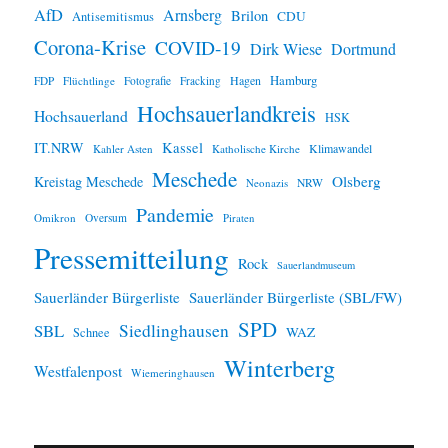
AfD
Arnsberg
Brilon
CDU
Antisemitismus
Corona-Krise
COVID-19
Dirk Wiese
Dortmund
Hamburg
Hagen
FDP
Flüchtlinge
Fotografie
Fracking
Hochsauerlandkreis
Hochsauerland
HSK
IT.NRW
Kassel
Klimawandel
Kahler Asten
Katholische Kirche
Meschede
Olsberg
Kreistag Meschede
Neonazis
NRW
Pandemie
Omikron
Oversum
Piraten
Pressemitteilung
Rock
Sauerlandmuseum
Sauerländer Bürgerliste
Sauerländer Bürgerliste (SBL/FW)
SPD
SBL
Siedlinghausen
WAZ
Schnee
Winterberg
Westfalenpost
Wiemeringhausen