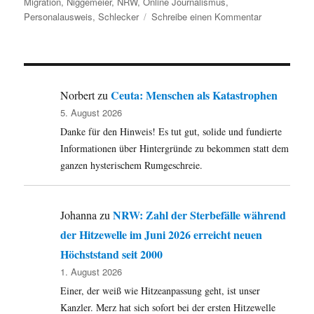
Migration
,
Niggemeier
,
NRW
,
Online Journalismus
,
zu
Personalausweis
,
Schlecker
Schreibe einen Kommentar
Umleitung:
mindere
Regierung,
Pressefreihei
Schlecker,
Ceuta: Menschen als Katastrophen
Norbert
zu
Flughafen
5. August 2026
und
Danke für den Hinweis! Es tut gut, solide und fundierte
mehr.
Informationen über Hintergründe zu bekommen statt dem
ganzen hysterischem Rumgeschreie.
NRW: Zahl der Sterbefälle während
Johanna
zu
der Hitzewelle im Juni 2026 erreicht neuen
Höchststand seit 2000
1. August 2026
Einer, der weiß wie Hitzeanpassung geht, ist unser
Kanzler. Merz hat sich sofort bei der ersten Hitzewelle