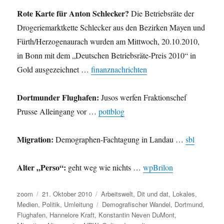
Rote Karte für Anton Schlecker?
Die Betriebsräte der
Drogeriemarktkette Schlecker aus den Bezirken Mayen und
Fürth/Herzogenaurach wurden am Mittwoch, 20.10.2010,
in Bonn mit dem „Deutschen Betriebsräte-Preis 2010“ in
Gold ausgezeichnet …
finanznachrichten
Dortmunder Flughafen:
Jusos werfen Fraktionschef
Prusse Alleingang vor …
pottblog
Migration:
Demographen-Fachtagung in Landau …
sbl
Alter „Perso“:
geht weg wie nichts …
wpBrilon
Autor
Veröffentlicht
Kategorien
zoom
21. Oktober 2010
Arbeitswelt
,
Dit und dat
,
Lokales
,
am
Schlagwörter
Medien
,
Politik
,
Umleitung
Demografischer Wandel
,
Dortmund
,
Flughafen
,
Hannelore Kraft
,
Konstantin Neven DuMont
,