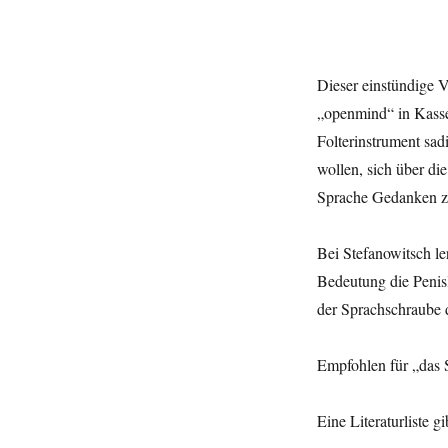
und
PlattformneutralitaÌˆt
–
Vortrag
Dieser einstündige V
von
„openmind“ in Kassel
Anatol
Stefanowitsch
Folterinstrument sad
auf
wollen, sich über die
der
Sprache Gedanken 
„openmind“
in
Kassel.
Bei Stefanowitsch l
Bedeutung die Penis
der Sprachschraube d
Empfohlen für „das S
Eine Literaturliste gi