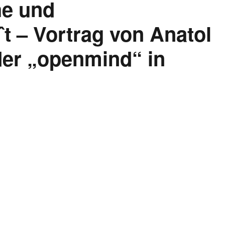
he und
ˆt – Vortrag von Anatol
der „openmind“ in