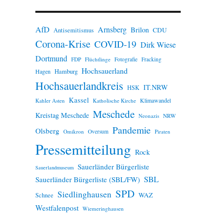
n
w
e
AfD
Arnsberg
Brilon
i
CDU
Antisemitismus
s
Corona-Krise
COVID-19
Dirk Wiese
Dortmund
FDP
Flüchtlinge
Fotografie
Fracking
Hochsauerland
Hamburg
Hagen
Hochsauerlandkreis
IT.NRW
HSK
Kassel
Klimawandel
Kahler Asten
Katholische Kirche
Meschede
Kreistag Meschede
Neonazis
NRW
Pandemie
Olsberg
Omikron
Oversum
Piraten
Pressemitteilung
Rock
Sauerländer Bürgerliste
Sauerlandmuseum
SBL
Sauerländer Bürgerliste (SBL/FW)
SPD
Siedlinghausen
WAZ
Schnee
Westfalenpost
Wiemeringhausen