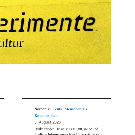
Ceuta: Menschen als
Norbert
zu
Katastrophen
5. August 2026
Danke für den Hinweis! Es tut gut, solide und
fundierte Informationen über Hintergründe zu