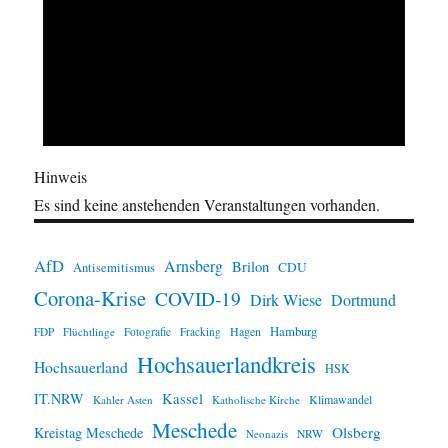
Hinweis
Es sind keine anstehenden Veranstaltungen vorhanden.
AfD
Arnsberg
Brilon
CDU
Antisemitismus
Corona-Krise
COVID-19
Dirk Wiese
Dortmund
Hamburg
Hagen
FDP
Flüchtlinge
Fotografie
Fracking
Hochsauerlandkreis
Hochsauerland
HSK
IT.NRW
Kassel
Klimawandel
Kahler Asten
Katholische Kirche
Meschede
Olsberg
Kreistag Meschede
Neonazis
NRW