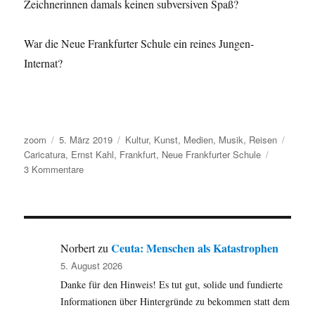
Zeichnerinnen damals keinen subversiven Spaß?
War die Neue Frankfurter Schule ein reines Jungen-
Internat?
Autor
Veröffentlicht
Kategorien
Schla
zoom
5. März 2019
Kultur
,
Kunst
,
Medien
,
Musik
,
Reisen
am
Caricatura
,
Ernst Kahl
,
Frankfurt
,
Neue Frankfurter Schule
zu
3 Kommentare
Caricatura:
Wanderer
kommst
du
nach
Ceuta: Menschen als Katastrophen
Norbert
zu
Frankfurt,
5. August 2026
schau
Danke für den Hinweis! Es tut gut, solide und fundierte
dir
diese
Informationen über Hintergründe zu bekommen statt dem