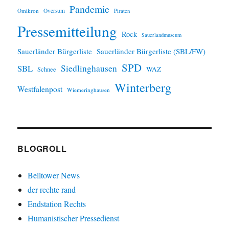
Pandemie
Omikron
Oversum
Piraten
Pressemitteilung
Rock
Sauerlandmuseum
Sauerländer Bürgerliste
Sauerländer Bürgerliste (SBL/FW)
SPD
SBL
Siedlinghausen
WAZ
Schnee
Winterberg
Westfalenpost
Wiemeringhausen
BLOGROLL
Belltower News
der rechte rand
Endstation Rechts
Humanistischer Pressedienst