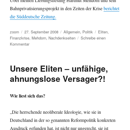
Über meinen Lieblingsfiesling Hartmut Mehdorn und sein
Bahnprivatisierungsprojekt in den Zeiten der Krise
berichtet
die Süddeutsche Zeitung.
Autor
Veröffentlicht
Kategorien
Schlagwörter
zoom
27. September 2008
Allgemein
,
Politik
Eliten
,
am
Finanzkrise
,
Mehdorn
,
Nachdenkseiten
Schreibe einen
zu
Kommentar
Unsere
Eliten
:-
Unsere Eliten – unfähige,
(
ahnungslose Versager?!
Wie liest sich das?
„Die herrschende neoliberale Ideologie, wie sie in
Deutschland in der so genannten Reformpolitik konkreten
Ausdruck gefunden hat, ist nicht nur ungerecht, sie ist