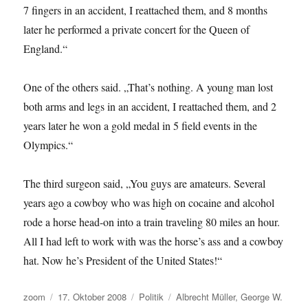
7 fingers in an accident, I reattached them, and 8 months
later he performed a private concert for the Queen of
England.“
One of the others said. „That’s nothing. A young man lost
both arms and legs in an accident, I reattached them, and 2
years later he won a gold medal in 5 field events in the
Olympics.“
The third surgeon said, „You guys are amateurs. Several
years ago a cowboy who was high on cocaine and alcohol
rode a horse head-on into a train traveling 80 miles an hour.
All I had left to work with was the horse’s ass and a cowboy
hat. Now he’s President of the United States!“
Autor
Veröffentlicht
Kategorien
Schlagwörter
zoom
17. Oktober 2008
Politik
Albrecht Müller
,
George W.