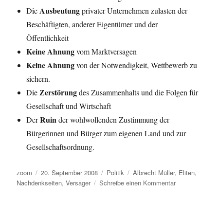
Ausbeutung
Die
privater Unternehmen zulasten der
Beschäftigten, anderer Eigentümer und der
Öffentlichkeit
Keine Ahnung
vom Marktversagen
Keine Ahnung
von der Notwendigkeit, Wettbewerb zu
sichern.
Zerstörung
Die
des Zusammenhalts und die Folgen für
Gesellschaft und Wirtschaft
Ruin
Der
der wohlwollenden Zustimmung der
Bürgerinnen und Bürger zum eigenen Land und zur
Gesellschaftsordnung.
Autor
Veröffentlicht
Kategorien
Schlagwörter
zoom
20. September 2008
Politik
Albrecht Müller
,
Eliten
,
am
zu
Nachdenkseiten
,
Versager
Schreibe einen Kommentar
Unsere
Eliten
–