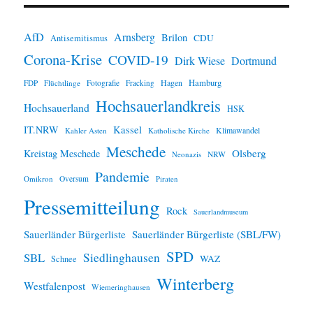
n
w
e
i
AfD
Arnsberg
Brilon
CDU
Antisemitismus
s
Corona-Krise
COVID-19
Dirk Wiese
Dortmund
Hamburg
Hagen
FDP
Flüchtlinge
Fotografie
Fracking
Hochsauerlandkreis
Hochsauerland
HSK
IT.NRW
Kassel
Klimawandel
Kahler Asten
Katholische Kirche
Meschede
Olsberg
Kreistag Meschede
Neonazis
NRW
Pandemie
Omikron
Oversum
Piraten
Pressemitteilung
Rock
Sauerlandmuseum
Sauerländer Bürgerliste
Sauerländer Bürgerliste (SBL/FW)
SPD
SBL
Siedlinghausen
WAZ
Schnee
Winterberg
Westfalenpost
Wiemeringhausen