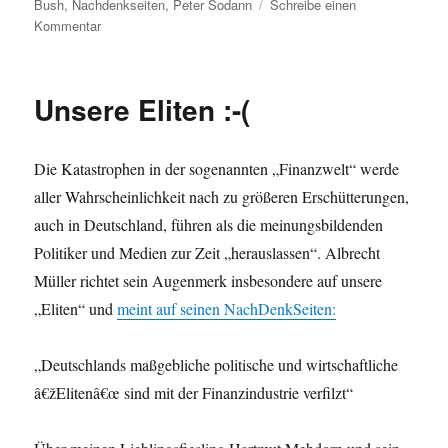
am
Bush
,
Nachdenkseiten
,
Peter Sodann
Schreibe einen
zu
Kommentar
Peter
Sodann
–
Unsere Eliten :-(
eine
Lachnummer?
Die Katastrophen in der sogenannten „Finanzwelt“ werde
aller Wahrscheinlichkeit nach zu größeren Erschütterungen,
auch in Deutschland, führen als die meinungsbildenden
Politiker und Medien zur Zeit „herauslassen“. Albrecht
Müller richtet sein Augenmerk insbesondere auf unsere
„Eliten“ und
meint auf seinen NachDenkSeiten:
„Deutschlands maßgebliche politische und wirtschaftliche
â€žElitenâ€œ sind mit der Finanzindustrie verfilzt“