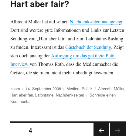
Hart aber fair?
unfähige,
ahnungslose
Versager?!
Albrecht Müller hat auf seinen
Nachdenkseiten nachgelegt
.
Dort sind weitere gute Informationen und Links zur Letzten
Sendung von „Hart aber fair“ und zum Lafontaine-Bashing
zu finden. Interessant ist das
Gästebuch der Sendung
. Zeigt
sich doch analog der
Aufregung um das gekürzte Putin
Interview
von Thomas Roth, dass die Medienmacher die
Geister, die sie rufen, nicht mehr unbedingt loswerden.
Autor
Veröffentlicht
Kategorien
Schlagwörter
zoom
14. September 2008
Medien
,
Politik
Albrecht Müller
,
am
Hart aber fair
,
Lafontaine
,
Nachdenkseiten
Schreibe einen
zu
Kommentar
Hart
aber
fair?
Seitennummerierung
SEITE
4