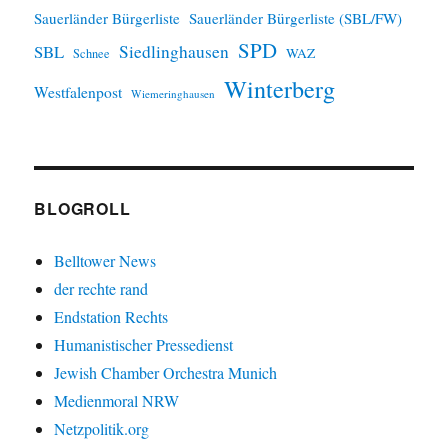
Sauerländer Bürgerliste
Sauerländer Bürgerliste (SBL/FW)
SPD
SBL
Siedlinghausen
WAZ
Schnee
Winterberg
Westfalenpost
Wiemeringhausen
BLOGROLL
Belltower News
der rechte rand
Endstation Rechts
Humanistischer Pressedienst
Jewish Chamber Orchestra Munich
Medienmoral NRW
Netzpolitik.org