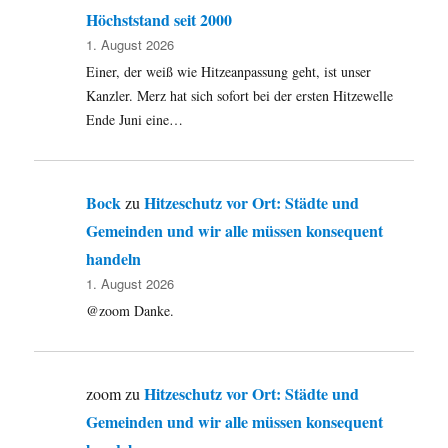
Religionskrititik&Toleranz
Höchststand seit 2000
und
1. August 2026
das
Einer, der weiß wie Hitzeanpassung geht, ist unser
teuerste
Kanzler. Merz hat sich sofort bei der ersten Hitzewelle
Grundstück
Ende Juni eine…
im
HSK.
Bock
Hitzeschutz vor Ort: Städte und
zu
Gemeinden und wir alle müssen konsequent
handeln
1. August 2026
@zoom Danke.
Hitzeschutz vor Ort: Städte und
zoom
zu
Gemeinden und wir alle müssen konsequent