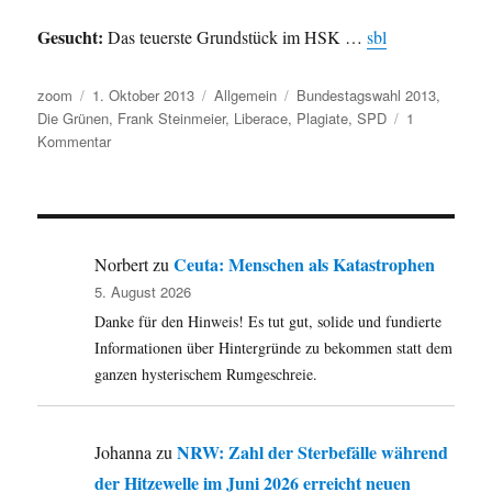
Gesucht:
Das teuerste Grundstück im HSK …
sbl
Autor
Veröffentlicht
Kategorien
Schlagwörter
zoom
1. Oktober 2013
Allgemein
Bundestagswahl 2013
,
am
Die Grünen
,
Frank Steinmeier
,
Liberace
,
Plagiate
,
SPD
1
zu
Kommentar
Umleitung:
…
nicht
uninteressant.
Von
Ceuta: Menschen als Katastrophen
Norbert
zu
Steinmeier
5. August 2026
über
Danke für den Hinweis! Es tut gut, solide und fundierte
die
Katharsis
Informationen über Hintergründe zu bekommen statt dem
der
ganzen hysterischem Rumgeschreie.
SPD,
den
grünen
NRW: Zahl der Sterbefälle während
Johanna
zu
Faktor
der Hitzewelle im Juni 2026 erreicht neuen
zu