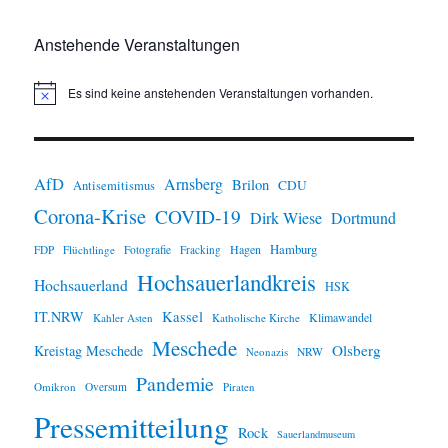
Anstehende Veranstaltungen
Es sind keine anstehenden Veranstaltungen vorhanden.
H
i
n
w
e
i
AfD
Arnsberg
Brilon
CDU
Antisemitismus
s
Corona-Krise
COVID-19
Dirk Wiese
Dortmund
Hamburg
Hagen
FDP
Flüchtlinge
Fotografie
Fracking
Hochsauerlandkreis
Hochsauerland
HSK
IT.NRW
Kassel
Klimawandel
Kahler Asten
Katholische Kirche
Meschede
Olsberg
Kreistag Meschede
Neonazis
NRW
Pandemie
Omikron
Oversum
Piraten
Pressemitteilung
Rock
Sauerlandmuseum