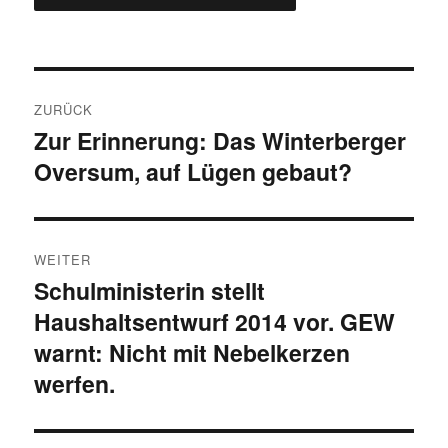
Beitragsnavigation
ZURÜCK
Zur Erinnerung: Das Winterberger
Vorheriger
Oversum, auf Lügen gebaut?
Beitrag:
WEITER
Schulministerin stellt
Nächster
Haushaltsentwurf 2014 vor. GEW
Beitrag:
warnt: Nicht mit Nebelkerzen
werfen.