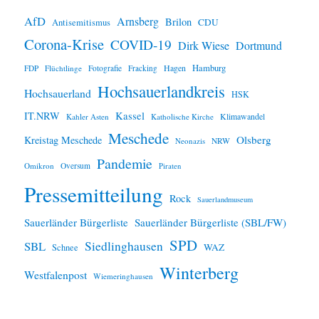
e
i
AfD
Arnsberg
Brilon
CDU
Antisemitismus
s
Corona-Krise
COVID-19
Dirk Wiese
Dortmund
Hamburg
Hagen
FDP
Flüchtlinge
Fotografie
Fracking
Hochsauerlandkreis
Hochsauerland
HSK
IT.NRW
Kassel
Klimawandel
Kahler Asten
Katholische Kirche
Meschede
Olsberg
Kreistag Meschede
Neonazis
NRW
Pandemie
Omikron
Oversum
Piraten
Pressemitteilung
Rock
Sauerlandmuseum
Sauerländer Bürgerliste
Sauerländer Bürgerliste (SBL/FW)
SPD
SBL
Siedlinghausen
WAZ
Schnee
Winterberg
Westfalenpost
Wiemeringhausen