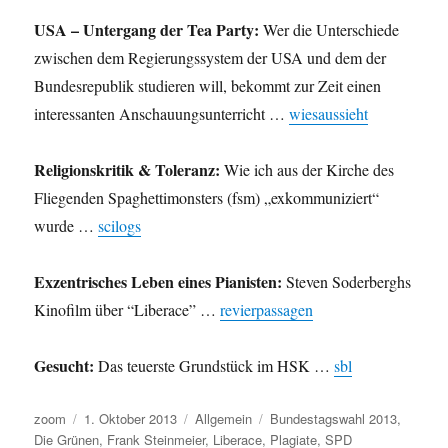
USA – Untergang der Tea Party:
Wer die Unterschiede
zwischen dem Regierungssystem der USA und dem der
Bundesrepublik studieren will, bekommt zur Zeit einen
interessanten Anschauungsunterricht …
wiesaussieht
Religionskritik & Toleranz:
Wie ich aus der Kirche des
Fliegenden Spaghettimonsters (fsm) „exkommuniziert“
wurde …
scilogs
Exzentrisches Leben eines Pianisten:
Steven Soderberghs
Kinofilm über “Liberace” …
revierpassagen
Gesucht:
Das teuerste Grundstück im HSK …
sbl
Autor
Veröffentlicht
Kategorien
Schlagwörter
zoom
1. Oktober 2013
Allgemein
Bundestagswahl 2013
,
am
Die Grünen
,
Frank Steinmeier
,
Liberace
,
Plagiate
,
SPD