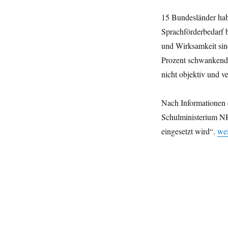
15 Bundesländer hab
Sprachförderbedarf be
und Wirksamkeit sin
Prozent schwankende 
nicht objektiv und ve
Nach Informationen
Schulministerium NR
„Qu
eingesetzt wird“.
wei