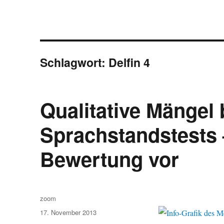
Schlagwort:
Delfin 4
Qualitative Mängel 
Sprachstandstests –
Bewertung vor
Autor
zoom
Veröffentlicht
17. November 2013
am