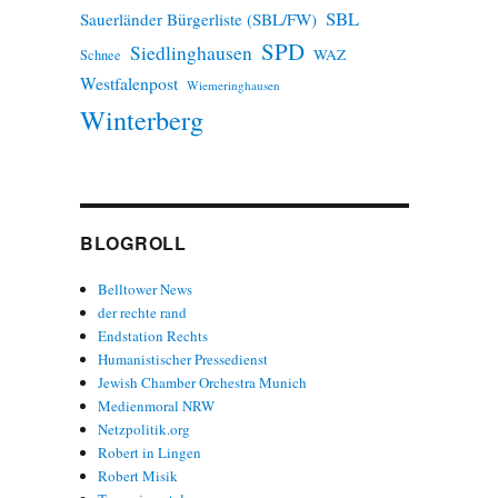
SBL
Sauerländer Bürgerliste (SBL/FW)
SPD
Siedlinghausen
WAZ
Schnee
Westfalenpost
Wiemeringhausen
Winterberg
BLOGROLL
Belltower News
der rechte rand
Endstation Rechts
Humanistischer Pressedienst
Jewish Chamber Orchestra Munich
Medienmoral NRW
Netzpolitik.org
Robert in Lingen
Robert Misik