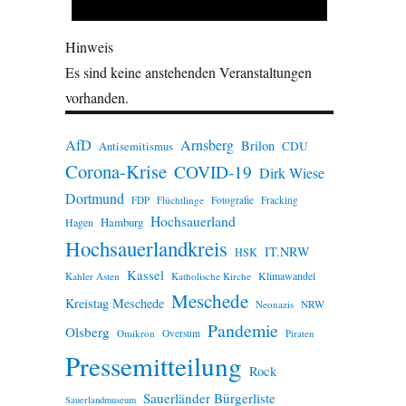
Hinweis
Es sind keine anstehenden Veranstaltungen
vorhanden.
AfD
Arnsberg
Brilon
CDU
Antisemitismus
Corona-Krise
COVID-19
Dirk Wiese
Dortmund
FDP
Flüchtlinge
Fotografie
Fracking
Hochsauerland
Hamburg
Hagen
Hochsauerlandkreis
IT.NRW
HSK
Kassel
Klimawandel
Kahler Asten
Katholische Kirche
Meschede
Kreistag Meschede
Neonazis
NRW
Pandemie
Olsberg
Omikron
Oversum
Piraten
Pressemitteilung
Rock
Sauerländer Bürgerliste
Sauerlandmuseum