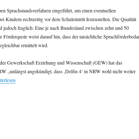
en Sprachstandsverfahren eingeführt, um einen eventuellen
i Kindern rechtzeitig vor dem Schuleintritt festzustellen. Die Qualität
d jedoch fraglich: Eine je nach Bundesland zwischen zehn und 50
Förderquote weist darauf hin, dass der tatsächliche Sprachförderbeda
rgleichbar ermittelt wird.
 der Gewerkschaft Erziehung und Wissenschaft (GEW) hat das
W „unlängst angekündigt, dass ‚Delfin 4‘ in NRW wohl nicht weiter
alitative Mängel bei vorschulischen Sprachstandstests – Mercator-Insti
terlesen