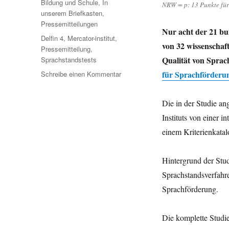
Kategorien
Bildung und Schule
,
In
NRW = p: 13 Punkte für 
unserem Briefkasten
,
Pressemitteilungen
Nur acht der 21 bu
Schlagwörter
Delfin 4
,
Mercator-institut
,
von 32 wissenschaf
Pressemitteilung
,
Qualität von Sprac
Sprachstandstests
zu
für Sprachförderun
Schreibe einen Kommentar
Qualitative
Mängel
Die in der Studie an
bei
vorschulischen
Instituts von einer 
Sprachstandstests
einem Kriterienkatalo
–
Mercator-
Institut
Hintergrund der Stud
legt
Sprachstandsverfahr
Bewertung
Sprachförderung.
vor
Die komplette Studi