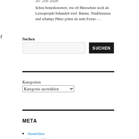
30. Juli 2026
Schon bemerkenswert, wie oft Hitzeschutz noch als
Luxusprojekt behandelt wird. Bäume, Trinkbrunnen
und schattige Plätze gelten als nette Extras –…
rf
Suchen
SUCHEN
tut legt Bewertung vor“
Kategorien
META
Anmelden