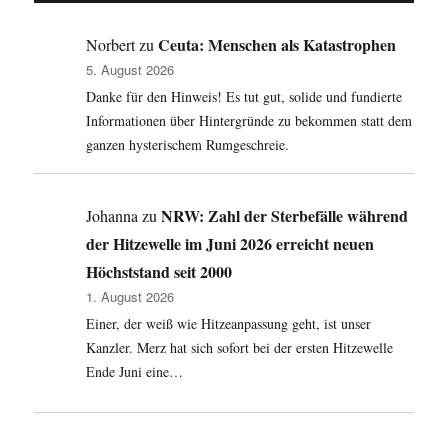
vor
dem
Ceuta: Menschen als Katastrophen
Norbert
zu
Dortmunder
5. August 2026
Hauptbahnhof.
Danke für den Hinweis! Es tut gut, solide und fundierte
Syrer
fordern
Informationen über Hintergründe zu bekommen statt dem
Aufenthaltsrecht
ganzen hysterischem Rumgeschreie.
und
Familienzusammenführung.
NRW: Zahl der Sterbefälle während
Johanna
zu
der Hitzewelle im Juni 2026 erreicht neuen
Höchststand seit 2000
1. August 2026
Einer, der weiß wie Hitzeanpassung geht, ist unser
Kanzler. Merz hat sich sofort bei der ersten Hitzewelle
Ende Juni eine…