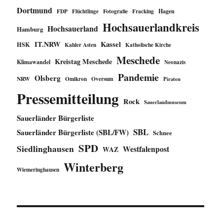
Dortmund
FDP
Fotografie
Fracking
Hagen
Flüchtlinge
Hochsauerlandkreis
Hochsauerland
Hamburg
IT.NRW
Kassel
HSK
Kahler Asten
Katholische Kirche
Meschede
Kreistag Meschede
Klimawandel
Neonazis
Pandemie
Olsberg
NRW
Oversum
Omikron
Piraten
Pressemitteilung
Rock
Sauerlandmuseum
Sauerländer Bürgerliste
SBL
Sauerländer Bürgerliste (SBL/FW)
Schnee
SPD
Siedlinghausen
Westfalenpost
WAZ
Winterberg
Wiemeringhausen