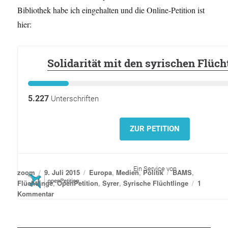
Bibliothek habe ich eingehalten und die Online-Petition ist
hier:
Solidarität mit den syrischen Flüch
5.227
Unterschriften
ZUR PETITION
Ein Service von
Autor
Veröffentlicht
Kategorien
Schlagwörter
zoom
9. Juli 2015
Europa
,
Medien
,
Politik
BAMS
,
am
Flüchtlinge
,
OpenPetition
,
Syrer
,
Syrische Flüchtlinge
1
zu
Kommentar
Kurz
gebloggt:
Flüchtlingscamp