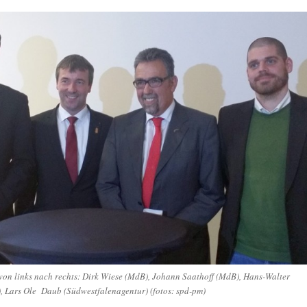
von links nach rechts: Dirk Wiese (MdB), Johann Saathoff (MdB), Hans-Walter
, Lars Ole Daub (Südwestfalenagentur) (fotos: spd-pm)