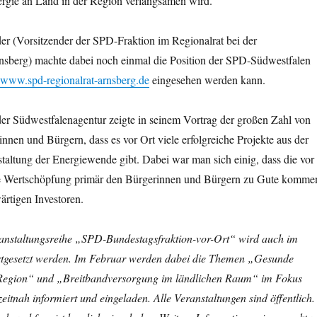
gie an Land in der Region verlangsamen wird.
er (Vorsitzender der SPD-Fraktion im Regionalrat bei der
nsberg) machte dabei noch einmal die Position der SPD-Südwestfalen
www.spd-regionalrat-arnsberg.de
eingesehen werden kann.
er Südwestfalenagentur zeigte in seinem Vortrag der großen Zahl von
innen und Bürgern, dass es vor Ort viele erfolgreiche Projekte aus der
taltung der Energiewende gibt. Dabei war man sich einig, dass die vor
ale Wertschöpfung primär den Bürgerinnen und Bürgern zu Gute komme
ärtigen Investoren.
ranstaltungsreihe „SPD-Bundestagsfraktion-vor-Ort“ wird auch im
tgesetzt werden. Im Februar werden dabei die Themen „Gesunde
Region“ und „Breitbandversorgung im ländlichen Raum“ im Fokus
zeitnah informiert und eingeladen. Alle Veranstaltungen sind öffentlich.