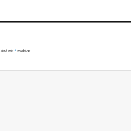
r sind mit
*
markiert