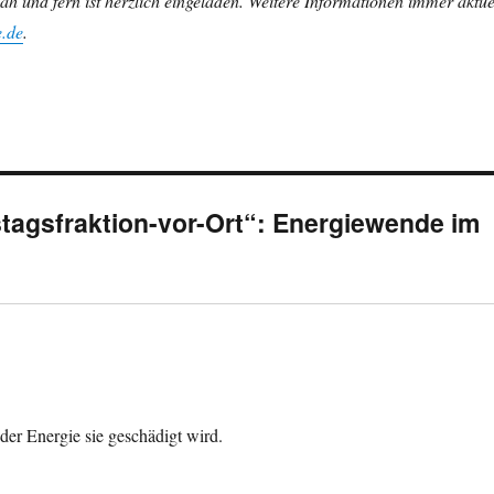
ah und fern ist herzlich eingeladen. Weitere Informationen immer aktue
.de
.
agsfraktion-vor-Ort“: Energiewende im
er Energie sie geschädigt wird.