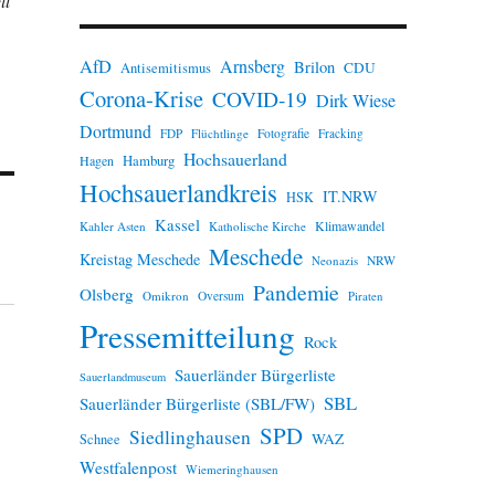
ll
n
w
e
AfD
Arnsberg
Brilon
i
CDU
Antisemitismus
s
Corona-Krise
COVID-19
Dirk Wiese
Dortmund
FDP
Flüchtlinge
Fotografie
Fracking
Hochsauerland
Hamburg
Hagen
Hochsauerlandkreis
IT.NRW
HSK
Kassel
Klimawandel
Kahler Asten
Katholische Kirche
Meschede
Kreistag Meschede
Neonazis
NRW
Pandemie
Olsberg
Omikron
Oversum
Piraten
Pressemitteilung
Rock
Sauerländer Bürgerliste
Sauerlandmuseum
SBL
Sauerländer Bürgerliste (SBL/FW)
SPD
Siedlinghausen
WAZ
Schnee
Westfalenpost
Wiemeringhausen