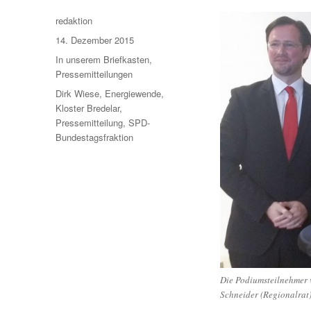
Autor
redaktion
Veröffentlicht
14. Dezember 2015
am
Kategorien
In unserem Briefkasten
,
Pressemitteilungen
Schlagwörter
Dirk Wiese
,
Energiewende
,
Kloster Bredelar
,
Pressemitteilung
,
SPD-
Bundestagsfraktion
Die Podiumsteilnehmer 
Schneider (Regionalrat)