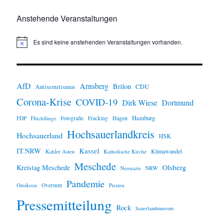
Anstehende Veranstaltungen
Es sind keine anstehenden Veranstaltungen vorhanden.
H
i
n
w
e
i
AfD
Arnsberg
Brilon
CDU
Antisemitismus
s
Corona-Krise
COVID-19
Dirk Wiese
Dortmund
Hamburg
Hagen
FDP
Flüchtlinge
Fotografie
Fracking
Hochsauerlandkreis
Hochsauerland
HSK
IT.NRW
Kassel
Klimawandel
Kahler Asten
Katholische Kirche
Meschede
Olsberg
Kreistag Meschede
Neonazis
NRW
Pandemie
Omikron
Oversum
Piraten
Pressemitteilung
Rock
Sauerlandmuseum