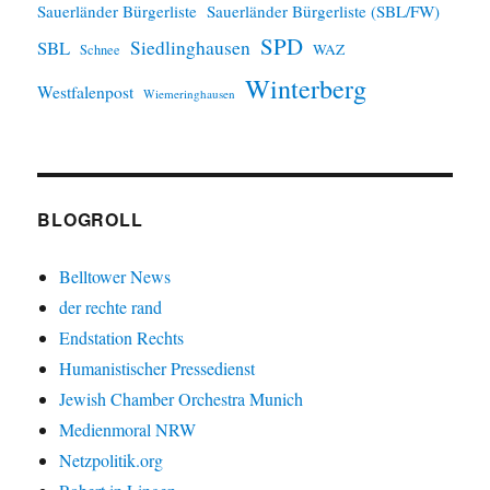
Sauerländer Bürgerliste
Sauerländer Bürgerliste (SBL/FW)
SPD
SBL
Siedlinghausen
WAZ
Schnee
Winterberg
Westfalenpost
Wiemeringhausen
BLOGROLL
Belltower News
der rechte rand
Endstation Rechts
Humanistischer Pressedienst
Jewish Chamber Orchestra Munich
Medienmoral NRW
Netzpolitik.org