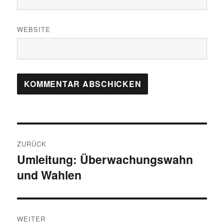
WEBSITE
Beitragsnavigation
ZURÜCK
Umleitung: Überwachungswahn
Vorheriger
und Wahlen
Beitrag:
WEITER