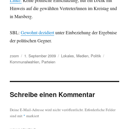
Linke:
Keine politische Einschätzung, nur ein DAnk mit
Hinweis auf die gewählten Vertreter/innen im Kreistag und
in Marsberg.
SBL:
Gewohnt dezidiert
unter Einbeziehung der Ergebnise
der politischen Gegner.
Autor
Veröffentlicht
Kategorien
Schlagwörter
zoom
1. September 2009
Lokales
,
Medien
,
Politik
am
Kommunalwahlen
,
Parteien
Schreibe einen Kommentar
Deine E-Mail-Adresse wird nicht veröffentlicht.
Erforderliche Felder
sind mit
*
markiert