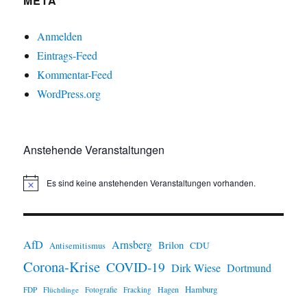
META
Anmelden
Eintrags-Feed
Kommentar-Feed
WordPress.org
Anstehende Veranstaltungen
Es sind keine anstehenden Veranstaltungen vorhanden.
H
i
n
w
e
i
AfD
Arnsberg
Brilon
CDU
Antisemitismus
s
Corona-Krise
COVID-19
Dirk Wiese
Dortmund
Hamburg
Hagen
FDP
Flüchtlinge
Fotografie
Fracking