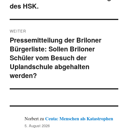
des HSK.
WEITER
Pressemitteilung der Briloner
Nächster
Bürgerliste: Sollen Briloner
Beitrag:
Schüler vom Besuch der
Uplandschule abgehalten
werden?
Ceuta: Menschen als Katastrophen
Norbert
zu
5. August 2026