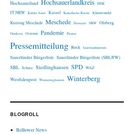
Hochsauerlandkreis
Hochsauerland
HSK
IT.NRW
Kassel
Klimawandel
Kahler Asten
Katholische Kirche
Meschede
Olsberg
Kreistag Meschede
Neonazis
NRW
Pandemie
Omikron
Oversum
Piraten
Pressemitteilung
Rock
Sauerlandmuseum
Sauerländer Bürgerliste
Sauerländer Bürgerliste (SBL/FW)
SPD
SBL
Siedlinghausen
WAZ
Schnee
Winterberg
Westfalenpost
Wiemeringhausen
BLOGROLL
Belltower News