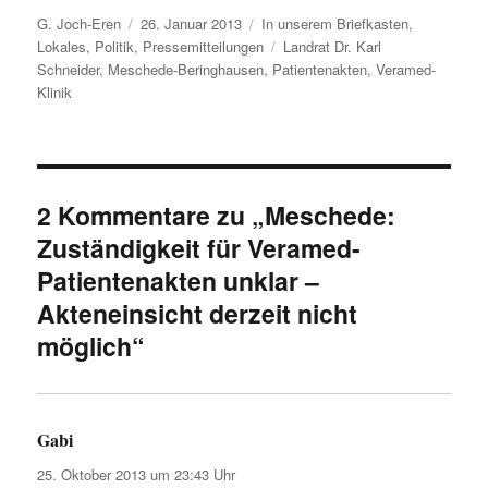
Autor
Veröffentlicht
Kategorien
G. Joch-Eren
26. Januar 2013
In unserem Briefkasten
,
am
Schlagwörter
Lokales
,
Politik
,
Pressemitteilungen
Landrat Dr. Karl
Schneider
,
Meschede-Beringhausen
,
Patientenakten
,
Veramed-
Klinik
2 Kommentare zu „Meschede:
Zuständigkeit für Veramed-
Patientenakten unklar –
Akteneinsicht derzeit nicht
möglich“
Gabi
sagt:
25. Oktober 2013 um 23:43 Uhr