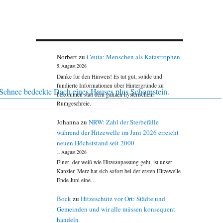
Norbert
zu
Ceuta: Menschen als Katastrophen
5. August 2026
Danke für den Hinweis! Es tut gut, solide und
fundierte Informationen über Hintergründe zu
bekommen statt dem ganzen hysterischem
Rumgeschreie.
Johanna
zu
NRW: Zahl der Sterbefälle
während der Hitzewelle im Juni 2026 erreicht
neuen Höchststand seit 2000
1. August 2026
Einer, der weiß wie Hitzeanpassung geht, ist unser
Kanzler. Merz hat sich sofort bei der ersten Hitzewelle
Ende Juni eine…
Bock
zu
Hitzeschutz vor Ort: Städte und
Gemeinden und wir alle müssen konsequent
handeln