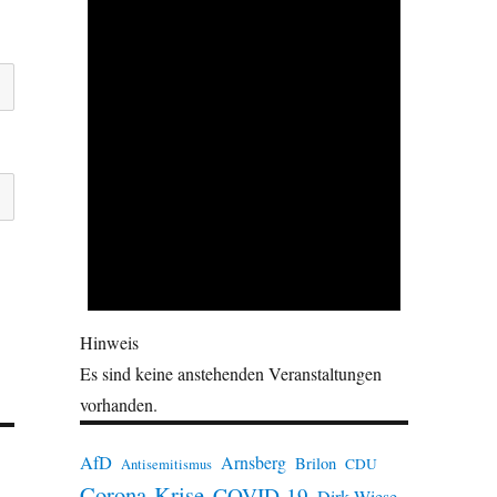
Hinweis
Es sind keine anstehenden Veranstaltungen
vorhanden.
AfD
Arnsberg
Brilon
CDU
Antisemitismus
Corona-Krise
COVID-19