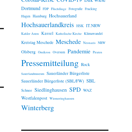
Dirk Wiese
Dortmund
FDP
Flüchtlinge
Fotografie
Fracking
Hochsauerland
Hamburg
Hagen
Hochsauerlandkreis
IT.NRW
HSK
Kassel
Klimawandel
Kahler Asten
Katholische Kirche
Meschede
Kreistag Meschede
Neonazis
NRW
Pandemie
Olsberg
Omikron
Oversum
Piraten
Pressemitteilung
Rock
Sauerländer Bürgerliste
Sauerlandmuseum
SBL
Sauerländer Bürgerliste (SBL/FW)
SPD
Siedlinghausen
WAZ
Schnee
Westfalenpost
Wiemeringhausen
Winterberg