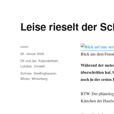
Leise rieselt der S
Autor
zoom
Veröffentlicht
26. Januar 2026
Blick aus dem Fenst
am
Kategorien
Dit und dat
,
Kalenderblatt
,
Während der meteor
Lokales
,
Umwelt
überschritten hat, 
Schlagwörter
Schnee
,
Siedlinghausen
,
Winter
,
Winterberg
noch in der ersten 
BTW: Der phänologis
Kätzchen der Hasels