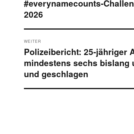
#everynamecounts-Challen
Vorheriger
Beitrag:
2026
WEITER
Polizeibericht: 25-jähriger
Nächster
Beitrag:
mindestens sechs bislang 
und geschlagen