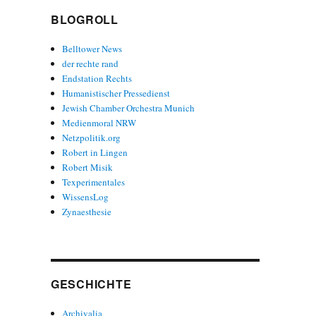
BLOGROLL
Belltower News
der rechte rand
Endstation Rechts
Humanistischer Pressedienst
Jewish Chamber Orchestra Munich
Medienmoral NRW
Netzpolitik.org
Robert in Lingen
Robert Misik
Texperimentales
WissensLog
Zynaesthesie
GESCHICHTE
Archivalia