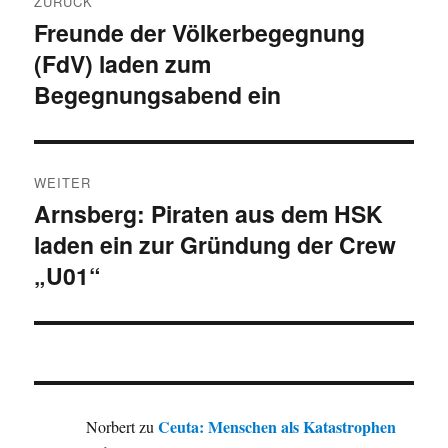
ZURÜCK
Freunde der Völkerbegegnung
Vorheriger
(FdV) laden zum
Beitrag:
Begegnungsabend ein
WEITER
Arnsberg: Piraten aus dem HSK
Nächster
laden ein zur Gründung der Crew
Beitrag:
„U01“
Ceuta: Menschen als Katastrophen
Norbert
zu