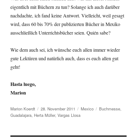
eigentlich mit Büchern zu tun? Solange ich auch darüber
nachdachte, ich fand keine Antwort. Vielleicht, weil gesagt
wird, dass 60 bis 70% der publizierten Bücher in Mexiko
ausschließlich Unterrichtsbücher seien. Quién sabe?
Wie dem auch sei, ich wünsche euch allen immer wieder
gute Lektüren und natürlich auch, dass es euch allen gut
geht!
Hasta luego,
Marion
Autor
Veröffentlicht
Kategorien
Schlagwörter
Marion Koerdt
28. November 2011
Mexico
Buchmesse
,
am
Guadalajara
,
Herta Müller
,
Vargas Llosa