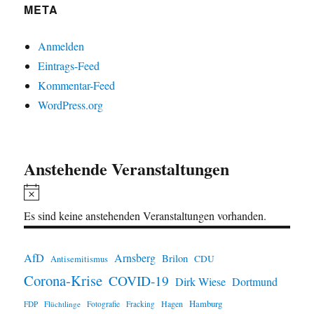
META
Anmelden
Eintrags-Feed
Kommentar-Feed
WordPress.org
Anstehende Veranstaltungen
H
i
Es sind keine anstehenden Veranstaltungen vorhanden.
n
w
AfD
Arnsberg
Brilon
CDU
Antisemitismus
e
Corona-Krise
COVID-19
Dirk Wiese
Dortmund
i
Hamburg
Hagen
FDP
Flüchtlinge
Fotografie
Fracking
s