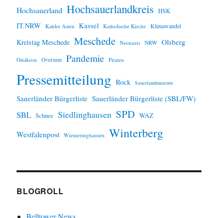
Hochsauerlandkreis
Hochsauerland
HSK
IT.NRW
Kassel
Klimawandel
Kahler Asten
Katholische Kirche
Meschede
Olsberg
Kreistag Meschede
Neonazis
NRW
Pandemie
Omikron
Oversum
Piraten
Pressemitteilung
Rock
Sauerlandmuseum
Sauerländer Bürgerliste
Sauerländer Bürgerliste (SBL/FW)
SPD
SBL
Siedlinghausen
WAZ
Schnee
Winterberg
Westfalenpost
Wiemeringhausen
BLOGROLL
Belltower News