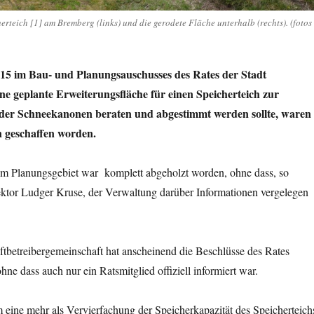
rteich [1] am Bremberg (links) und die gerodete Fläche unterhalb (rechts). (fotos
015 im Bau- und Planungsauschusses des Rates der Stadt
ne geplante Erweiterungsfläche für einen Speicherteich zur
der Schneekanonen beraten und abgestimmt werden sollte, waren
n geschaffen worden.
im Planungsgebiet war komplett abgeholzt worden, ohne dass, so
ektor Ludger Kruse, der Verwaltung darüber Informationen vergelegen
iftbetreibergemeinschaft hat anscheinend die Beschlüsse des Rates
 dass auch nur ein Ratsmitglied offiziell informiert war.
eine mehr als Vervierfachung der Speicherkapazität des Speicherteich