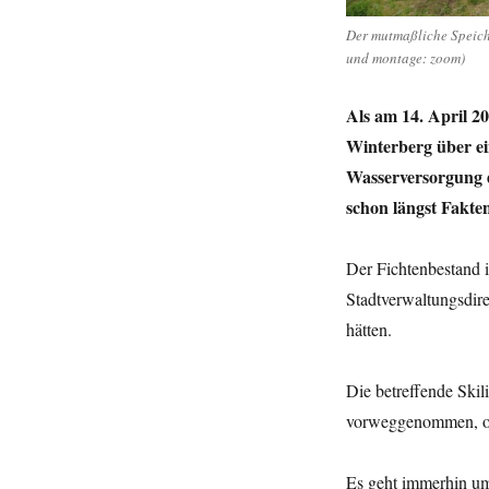
Der mutmaßliche Speiche
und montage: zoom)
Als am 14. April 2
Winterberg über ei
Wasserversorgung 
schon längst Fakte
Der Fichtenbestand 
Stadtverwaltungsdir
hätten.
Die betreffende Skil
vorweggenommen, ohne
Es geht immerhin um 