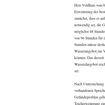
Herr Veldhuis vom be
Erweiterung des bes
zunächst, dass es a
notwendig sei, die 
möglichst 48 Stunde
von 96 Stunden für 
Stunden müsse desha
Wasserangebot zur V
können. Das derzeit 
Wasserdargebot reich
sei.
Nach Untersuchung v
vorhandenen Speiche
Geländeprofilen geht
Teicherweiterung ein