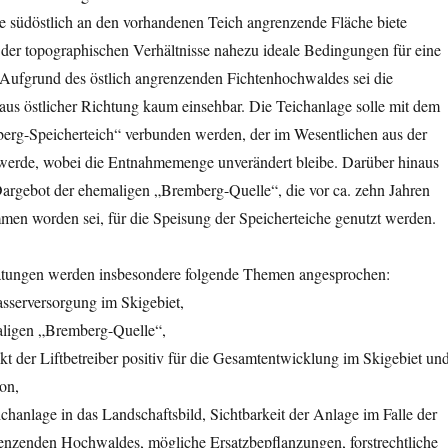
ie südöstlich an den vorhandenen Teich angrenzende Fläche biete
der topographischen Verhältnisse nahezu ideale Bedingungen für eine
 Aufgrund des östlich angrenzenden Fichtenhochwaldes sei die
aus östlicher Richtung kaum einsehbar. Die Teichanlage solle mit dem
rg-Speicherteich“ verbunden werden, der im Wesentlichen aus der
werde, wobei die Entnahmemenge unverändert bleibe. Darüber hinaus
Dargebot der ehemaligen „Bremberg-Quelle“, die vor ca. zehn Jahren
men worden sei, für die Speisung der Speicherteiche genutzt werden.
atungen werden insbesondere folgende Themen angesprochen:
asserversorgung im Skigebiet,
aligen „Bremberg-Quelle“,
t der Liftbetreiber positiv für die Gesamtentwicklung im Skigebiet un
on,
chanlage in das Landschaftsbild, Sichtbarkeit der Anlage im Falle der
nzenden Hochwaldes, mögliche Ersatzbepflanzungen, forstrechtliche