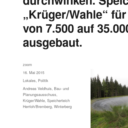
„Krüger/Wahle“ fü
von 7.500 auf 35.0
ausgebaut.
Autor
zoom
Veröffentlicht
16. Mai 2015
am
Kategorien
Lokales
,
Politik
Schlagwörter
Andreas Veldhuis
,
Bau- und
Planungsausschuss
,
Krüger/Wahle
,
Speicherteich
Herrloh/Bremberg
,
Winterberg