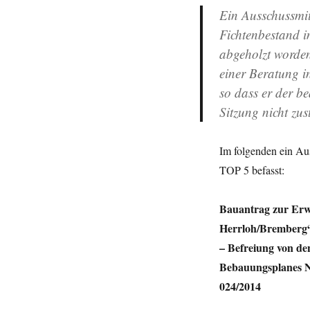
Ein Ausschussmit
Fichtenbestand i
abgeholzt worden
einer Beratung in
so dass er der b
Sitzung nicht zu
Im folgenden ein Au
TOP 5 befasst:
Bauantrag zur Erwe
Herrloh/Bremberg“ 
– Befreiung von de
Bebauungsplanes Nr
024/2014