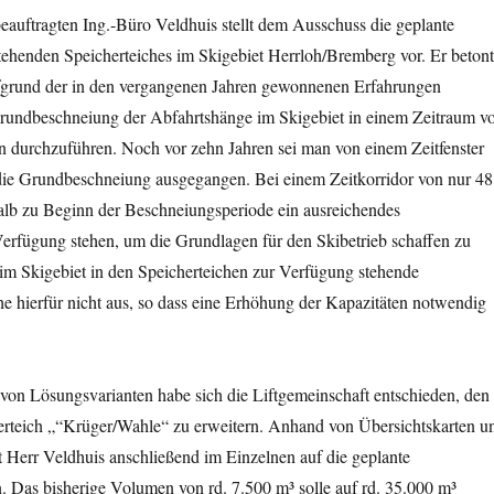
auftragten Ing.-Büro Veldhuis stellt dem Ausschuss die geplante
tehenden Speicherteiches im Skigebiet Herrloh/Bremberg vor. Er betont
ufgrund der in den vergangenen Jahren gewonnenen Erfahrungen
Grundbeschneiung der Abfahrtshänge im Skigebiet in einem Zeitraum v
n durchzuführen. Noch vor zehn Jahren sei man von einem Zeitfenster
die Grundbeschneiung ausgegangen. Bei einem Zeitkorridor von nur 48
lb zu Beginn der Beschneiungsperiode ein ausreichendes
erfügung stehen, um die Grundlagen für den Skibetrieb schaffen zu
im Skigebiet in den Speicherteichen zur Verfügung stehende
e hierfür nicht aus, so dass eine Erhöhung der Kapazitäten notwendig
on Lösungsvarianten habe sich die Liftgemeinschaft entschieden, den
rteich „“Krüger/Wahle“ zu erweitern. Anhand von Übersichtskarten u
 Herr Veldhuis anschließend im Einzelnen auf die geplante
. Das bisherige Volumen von rd. 7.500 m³ solle auf rd. 35.000 m³