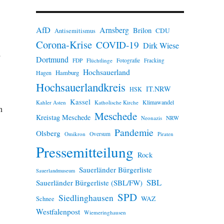
n
w
e
AfD
Arnsberg
Brilon
i
CDU
Antisemitismus
s
Corona-Krise
COVID-19
Dirk Wiese
,
Dortmund
FDP
Flüchtlinge
Fotografie
Fracking
Hochsauerland
Hamburg
Hagen
Hochsauerlandkreis
IT.NRW
HSK
Kassel
Klimawandel
Kahler Asten
Katholische Kirche
n
Meschede
Kreistag Meschede
Neonazis
NRW
Pandemie
Olsberg
Omikron
Oversum
Piraten
Pressemitteilung
Rock
Sauerländer Bürgerliste
Sauerlandmuseum
SBL
Sauerländer Bürgerliste (SBL/FW)
SPD
Siedlinghausen
WAZ
Schnee
Westfalenpost
Wiemeringhausen