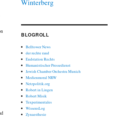
Winterberg
on
BLOGROLL
Belltower News
der rechte rand
Endstation Rechts
Humanistischer Pressedienst
Jewish Chamber Orchestra Munich
Medienmoral NRW
Netzpolitik.org
Robert in Lingen
Robert Misik
Texperimentales
WissensLog
nd
Zynaesthesie