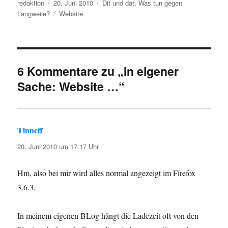
Autor
Veröffentlicht
Kategorien
redaktion
20. Juni 2010
Dit und dat
,
Was tun gegen
am
Schlagwörter
Langweile?
Website
6 Kommentare zu „In eigener
Sache: Website …“
Tinneff
sagt:
20. Juni 2010 um 17:17 Uhr
Hm, also bei mir wird alles normal angezeigt im Firefox
3.6.3.
In meinem eigenen BLog hängt die Ladezeit oft von den