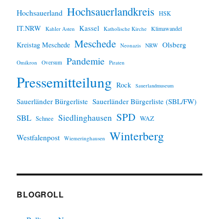
Hochsauerlandkreis
Hochsauerland
HSK
IT.NRW
Kassel
Klimawandel
Kahler Asten
Katholische Kirche
Meschede
Olsberg
Kreistag Meschede
Neonazis
NRW
Pandemie
Omikron
Oversum
Piraten
Pressemitteilung
Rock
Sauerlandmuseum
Sauerländer Bürgerliste
Sauerländer Bürgerliste (SBL/FW)
SPD
SBL
Siedlinghausen
WAZ
Schnee
Winterberg
Westfalenpost
Wiemeringhausen
BLOGROLL