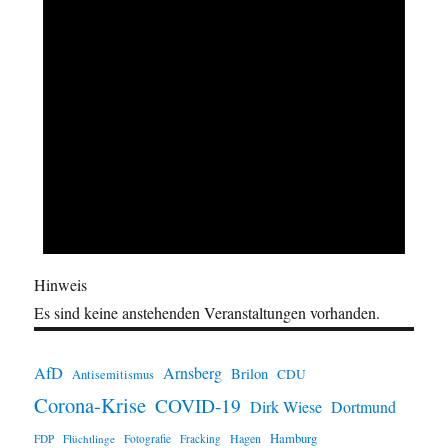
Hinweis
Es sind keine anstehenden Veranstaltungen vorhanden.
AfD
Arnsberg
Brilon
CDU
Antisemitismus
Corona-Krise
COVID-19
Dirk Wiese
Dortmund
Hamburg
Hagen
FDP
Flüchtlinge
Fotografie
Fracking