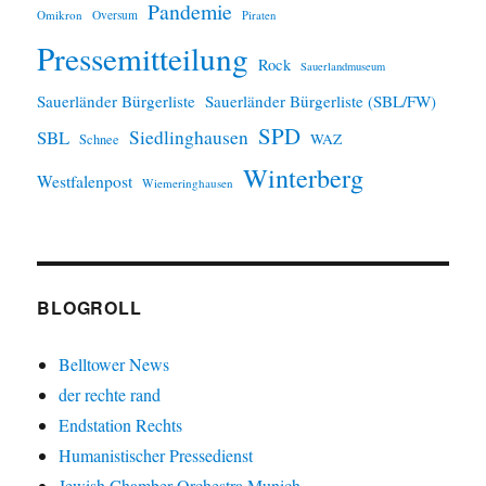
Pandemie
Omikron
Oversum
Piraten
Pressemitteilung
Rock
Sauerlandmuseum
Sauerländer Bürgerliste
Sauerländer Bürgerliste (SBL/FW)
SPD
SBL
Siedlinghausen
WAZ
Schnee
Winterberg
Westfalenpost
Wiemeringhausen
BLOGROLL
Belltower News
der rechte rand
Endstation Rechts
Humanistischer Pressedienst
Jewish Chamber Orchestra Munich