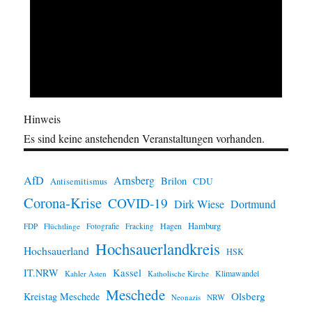
Hinweis
Es sind keine anstehenden Veranstaltungen vorhanden.
AfD
Arnsberg
Brilon
CDU
Antisemitismus
Corona-Krise
COVID-19
Dirk Wiese
Dortmund
Hamburg
Hagen
FDP
Flüchtlinge
Fotografie
Fracking
Hochsauerlandkreis
Hochsauerland
HSK
IT.NRW
Kassel
Klimawandel
Kahler Asten
Katholische Kirche
Meschede
Olsberg
Kreistag Meschede
Neonazis
NRW