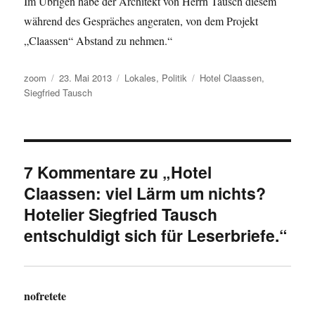
Im Übrigen habe der Architekt von Herrn Tausch diesem
während des Gespräches angeraten, von dem Projekt
„Claassen“ Abstand zu nehmen.“
Autor
Veröffentlicht
Kategorien
Schlagwörter
zoom
23. Mai 2013
Lokales
,
Politik
Hotel Claassen
,
am
Siegfried Tausch
7 Kommentare zu „Hotel
Claassen: viel Lärm um nichts?
Hotelier Siegfried Tausch
entschuldigt sich für Leserbriefe.“
nofretete
sagt: