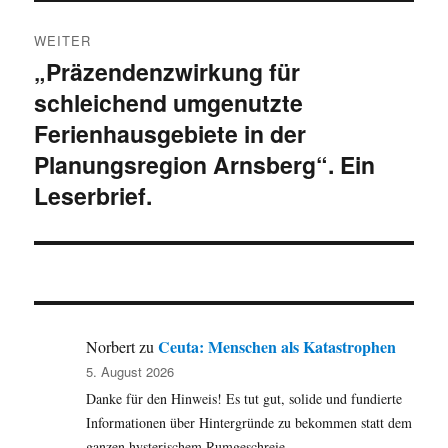
WEITER
„Präzendenzwirkung für
Nächster
schleichend umgenutzte
Beitrag:
Ferienhausgebiete in der
Planungsregion Arnsberg“. Ein
Leserbrief.
Ceuta: Menschen als Katastrophen
Norbert
zu
5. August 2026
Danke für den Hinweis! Es tut gut, solide und fundierte
Informationen über Hintergründe zu bekommen statt dem
ganzen hysterischem Rumgeschreie.