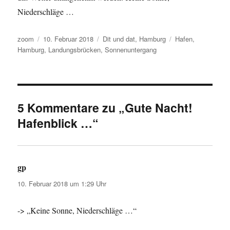
Niederschläge …
Autor
Veröffentlicht
Kategorien
Schlagwörter
zoom
10. Februar 2018
Dit und dat
,
Hamburg
Hafen
,
am
Hamburg
,
Landungsbrücken
,
Sonnenuntergang
5 Kommentare zu „Gute Nacht!
Hafenblick …“
gp
sagt:
10. Februar 2018 um 1:29 Uhr
-> „Keine Sonne, Niederschläge …“