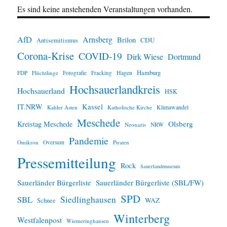
Es sind keine anstehenden Veranstaltungen vorhanden.
AfD
Arnsberg
Brilon
CDU
Antisemitismus
Corona-Krise
COVID-19
Dirk Wiese
Dortmund
Hamburg
Hagen
FDP
Flüchtlinge
Fotografie
Fracking
Hochsauerlandkreis
Hochsauerland
HSK
IT.NRW
Kassel
Klimawandel
Kahler Asten
Katholische Kirche
Meschede
Olsberg
Kreistag Meschede
Neonazis
NRW
Pandemie
Omikron
Oversum
Piraten
Pressemitteilung
Rock
Sauerlandmuseum
Sauerländer Bürgerliste
Sauerländer Bürgerliste (SBL/FW)
SPD
SBL
Siedlinghausen
WAZ
Schnee
Winterberg
Westfalenpost
Wiemeringhausen