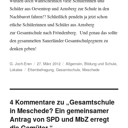
würden doch wahrscheinlich viele Schülerinnen und
Schüler aus
Oeventrop und Arnsberg zur Schule in den
Nachbarort fahren!?
Schließlich pendeln ja jetzt schon
etliche Schülerinnen und Schüler aus Arnsberg
zur Gesamtschule nach Fröndenberg. Und genau das sollte
den gesammelten Sauerländer Gesamtschulgegnern zu
denken geben!
Autor
Veröffentlicht
Kategorien
G. Joch-Eren
27. März 2012
Allgemein
,
Bildung und Schule
,
Schlagwörter
am
Lokales
Elternbefragung
,
Gesamtschule
,
Meschede
4 Kommentare zu „Gesamtschule
in Meschede? Ein gemeinsamer
Antrag von SPD und MbZ erregt
die Gemüter.“