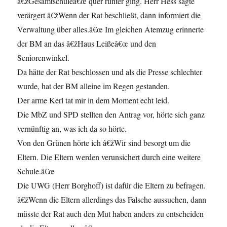
â€žGesamtschuleâ€œ quer runter ging. Herr Hess sagte
verärgert â€žWenn der Rat beschließt, dann informiert die
Verwaltung über alles.â€œ Im gleichen Atemzug erinnerte
der BM an das â€žHaus Leißeâ€œ und den
Seniorenwinkel.
Da hätte der Rat beschlossen und als die Presse schlechter
wurde, hat der BM alleine im Regen gestanden.
Der arme Kerl tat mir in dem Moment echt leid.
Die MbZ und SPD stellten den Antrag vor, hörte sich ganz
vernünftig an, was ich da so hörte.
Von den Grünen hörte ich â€žWir sind besorgt um die
Eltern. Die Eltern werden verunsichert durch eine weitere
Schule.â€œ
Die UWG (Herr Borghoff) ist dafür die Eltern zu befragen.
â€žWenn die Eltern allerdings das Falsche aussuchen, dann
müsste der Rat auch den Mut haben anders zu entscheiden