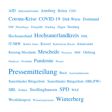
AfD
Arnsberg
Brilon
CDU
Antisemitismus
Corona-Krise
COVID-19
Dirk Wiese
Dortmund
Hamburg
Hagen
FDP
Flüchtlinge
Fotografie
Fracking
Hochsauerlandkreis
Hochsauerland
HSK
IT.NRW
Kassel
Klimawandel
Kahler Asten
Katholische Kirche
Meschede
Olsberg
Kreistag Meschede
Neonazis
NRW
Pandemie
Omikron
Oversum
Piraten
Pressemitteilung
Rock
Sauerlandmuseum
Sauerländer Bürgerliste
Sauerländer Bürgerliste (SBL/FW)
SPD
SBL
Siedlinghausen
WAZ
Schnee
Winterberg
Westfalenpost
Wiemeringhausen