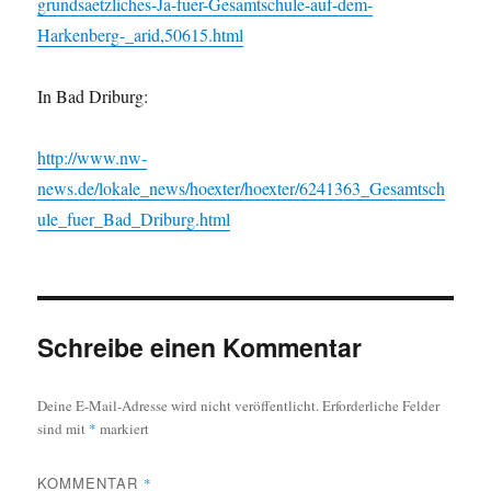
grundsaetzliches-Ja-fuer-Gesamtschule-auf-dem-
Harkenberg-_arid,50615.html
In Bad Driburg:
http://www.nw-
news.de/lokale_news/hoexter/hoexter/6241363_Gesamtsch
ule_fuer_Bad_Driburg.html
Schreibe einen Kommentar
Deine E-Mail-Adresse wird nicht veröffentlicht.
Erforderliche Felder
sind mit
*
markiert
KOMMENTAR
*