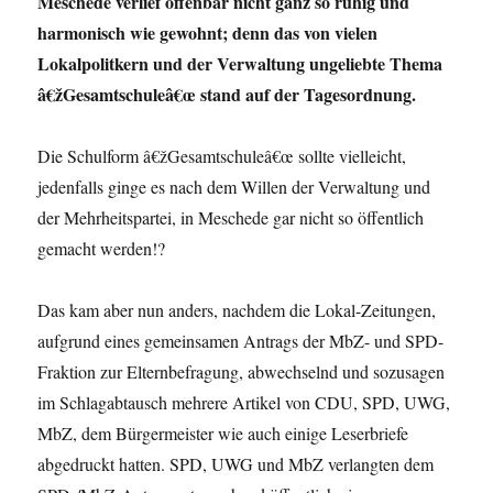
Meschede verlief offenbar
nicht ganz so ruhig und
harmonisch wie gewohnt; denn das von vielen
Lokalpolitkern und der Verwaltung ungeliebte Thema
â€žGesamtschuleâ€œ
stand auf der Tagesordnung.
Die Schulform â€žGesamtschuleâ€œ sollte vielleicht,
jedenfalls ginge es
nach dem Willen der Verwaltung und
der Mehrheitspartei, in Meschede gar
nicht so öffentlich
gemacht werden!?
Das kam aber nun anders, nachdem die Lokal-Zeitungen,
aufgrund eines
gemeinsamen Antrags der MbZ- und SPD-
Fraktion zur Elternbefragung,
abwechselnd und sozusagen
im Schlagabtausch mehrere Artikel von CDU,
SPD, UWG,
MbZ, dem Bürgermeister wie auch einige Leserbriefe
abgedruckt
hatten. SPD, UWG und MbZ verlangten dem