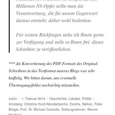
Millionen NS-Opfer sollte man die
Verantwortung, die für unsere Gegenwart
daraus entsteht, daher wohl bedenken.
Für weitere Rückfragen stehe ich Ihnen gerne
zur Verfügung und stelle es Ihnen frei, dieses
Schreiben zu veröffentlichen.
*** die Konvertierung des PDF-Formats des Original-
Schreibens in das Textformat unseres Blogs war sehr
kniffelig. Wir bitten darum, uns eventuelle
Übertragungsfehler nachsichtig mitzuteilen.
Autor
Veröffentlicht
Kategorien
Schlagwörte
zoom
1. Februar 2014
Geschichte
,
Lokales
,
Politik
am
Arnsberg
,
Christine Koch-Mundartarchiv
,
Eslohe
,
Nellius
,
Peter
Bürger
,
Prof. Dr. Michael Custodis
,
Stellungnahmen
,
Werner
Neuhaus