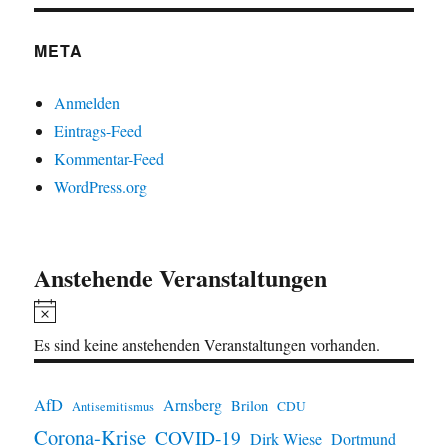
META
Anmelden
Eintrags-Feed
Kommentar-Feed
WordPress.org
Anstehende Veranstaltungen
H
i
Es sind keine anstehenden Veranstaltungen vorhanden.
n
w
AfD
Arnsberg
Brilon
CDU
Antisemitismus
e
Corona-Krise
COVID-19
Dirk Wiese
Dortmund