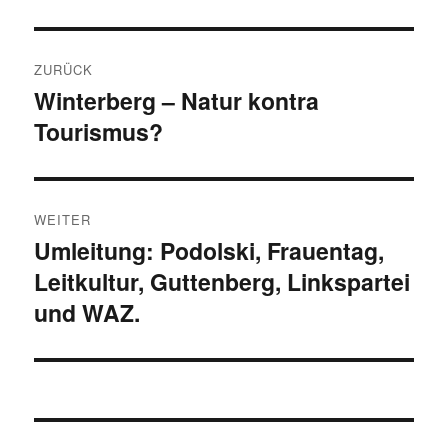
Beitragsnavigation
ZURÜCK
Winterberg – Natur kontra
Vorheriger
Tourismus?
Beitrag:
WEITER
Umleitung: Podolski, Frauentag,
Nächster
Leitkultur, Guttenberg, Linkspartei
Beitrag:
und WAZ.