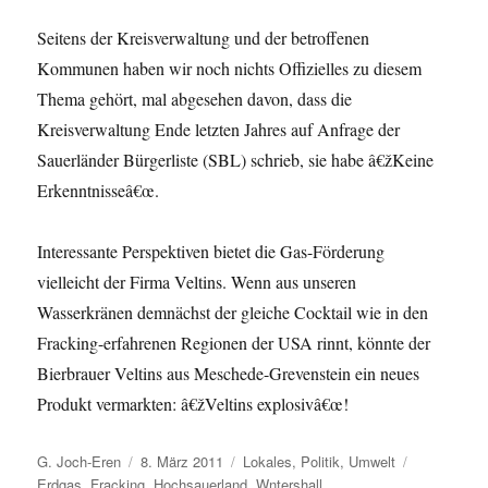
Seitens der Kreisverwaltung und der betroffenen
Kommunen haben wir noch nichts Offizielles zu diesem
Thema gehört, mal abgesehen davon, dass die
Kreisverwaltung Ende letzten Jahres auf Anfrage der
Sauerländer Bürgerliste (SBL) schrieb, sie habe â€žKeine
Erkenntnisseâ€œ.
Interessante Perspektiven bietet die Gas-Förderung
vielleicht der Firma Veltins. Wenn aus unseren
Wasserkränen demnächst der gleiche Cocktail wie in den
Fracking-erfahrenen Regionen der USA rinnt, könnte der
Bierbrauer Veltins aus Meschede-Grevenstein ein neues
Produkt vermarkten: â€žVeltins explosivâ€œ!
Autor
Veröffentlicht
Kategorien
Schlagwört
G. Joch-Eren
8. März 2011
Lokales
,
Politik
,
Umwelt
am
Erdgas
,
Fracking
,
Hochsauerland
,
Wntershall