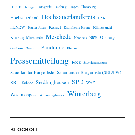
i
Hamburg
Hagen
FDP
Flüchtlinge
Fotografie
Fracking
s
Hochsauerlandkreis
Hochsauerland
HSK
IT.NRW
Kassel
Klimawandel
Kahler Asten
Katholische Kirche
Meschede
Olsberg
Kreistag Meschede
Neonazis
NRW
Pandemie
Omikron
Oversum
Piraten
Pressemitteilung
Rock
Sauerlandmuseum
Sauerländer Bürgerliste
Sauerländer Bürgerliste (SBL/FW)
SPD
SBL
Siedlinghausen
WAZ
Schnee
Winterberg
Westfalenpost
Wiemeringhausen
BLOGROLL