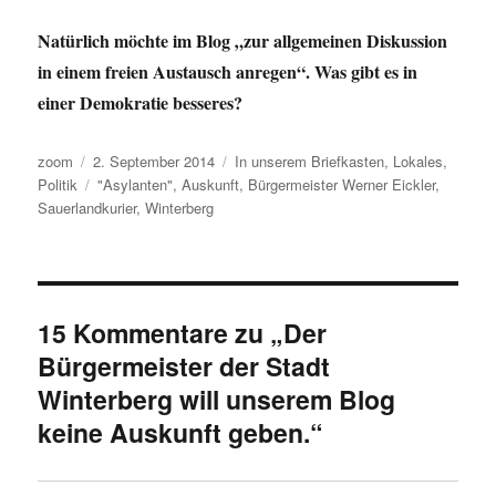
Natürlich möchte im Blog „zur allgemeinen Diskussion
in einem freien Austausch anregen“. Was gibt es in
einer Demokratie besseres?
Autor
Veröffentlicht
Kategorien
zoom
2. September 2014
In unserem Briefkasten
,
Lokales
,
am
Schlagwörter
Politik
"Asylanten"
,
Auskunft
,
Bürgermeister Werner Eickler
,
Sauerlandkurier
,
Winterberg
15 Kommentare zu „Der
Bürgermeister der Stadt
Winterberg will unserem Blog
keine Auskunft geben.“