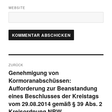
WEBSITE
Beitragsnavigation
ZURÜCK
Genehmigung von
Vorheriger
Kormoranabschüssen:
Beitrag:
Aufforderung zur Beanstandung
eines Beschlusses der Kreistags
vom 29.08.2014 gemäß § 39 Abs. 2
Kreisordnung NRW