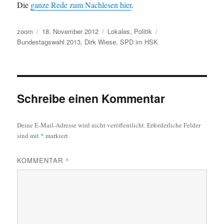
Die
ganze Rede zum Nachlesen hier
.
Autor
Veröffentlicht
Kategorien
Schlagwörter
zoom
18. November 2012
Lokales
,
Politik
am
Bundestagswahl 2013
,
Dirk Wiese
,
SPD im HSK
Schreibe einen Kommentar
Deine E-Mail-Adresse wird nicht veröffentlicht.
Erforderliche Felder
sind mit
*
markiert
KOMMENTAR
*