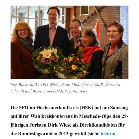
Inge Blask (MdL), Dirk Wiese, Franz Müntefering (MdB), Barbara
Schmidt und Birgit Sippel (MdEP) (foto: spd)
Die SPD im Hochsauerlandkreis (HSK) hat am Samstag
auf ihrer Wahlkreiskonferenz in Meschede-Olpe den 29-
jährigen Juristen Dirk Wiese als Direktkandidaten für
die Bundestagswahlen 2013 gewählt (siehe
hier im