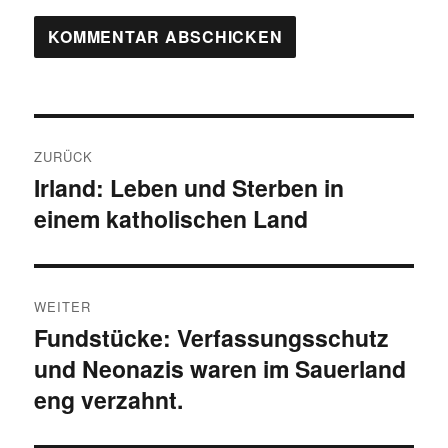
Beitragsnavigation
ZURÜCK
Irland: Leben und Sterben in
Vorheriger
einem katholischen Land
Beitrag:
WEITER
Fundstücke: Verfassungsschutz
Nächster
und Neonazis waren im Sauerland
Beitrag:
eng verzahnt.