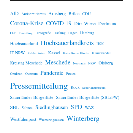
w
e
i
AfD
Arnsberg
Brilon
CDU
Antisemitismus
s
Corona-Krise
COVID-19
Dirk Wiese
Dortmund
Hamburg
Hagen
FDP
Flüchtlinge
Fotografie
Fracking
Hochsauerlandkreis
Hochsauerland
HSK
IT.NRW
Kassel
Klimawandel
Kahler Asten
Katholische Kirche
Meschede
Olsberg
Kreistag Meschede
Neonazis
NRW
Pandemie
Omikron
Oversum
Piraten
Pressemitteilung
Rock
Sauerlandmuseum
Sauerländer Bürgerliste
Sauerländer Bürgerliste (SBL/FW)
SPD
SBL
Siedlinghausen
WAZ
Schnee
Winterberg
Westfalenpost
Wiemeringhausen