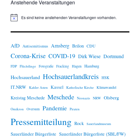
Anstehende Veranstaltungen
Es sind keine anstehenden Veranstaltungen vorhanden.
H
i
n
w
e
i
AfD
Arnsberg
Brilon
CDU
Antisemitismus
s
Corona-Krise
COVID-19
Dirk Wiese
Dortmund
Hamburg
Hagen
FDP
Flüchtlinge
Fotografie
Fracking
Hochsauerlandkreis
Hochsauerland
HSK
IT.NRW
Kassel
Klimawandel
Kahler Asten
Katholische Kirche
Meschede
Olsberg
Kreistag Meschede
Neonazis
NRW
Pandemie
Omikron
Oversum
Piraten
Pressemitteilung
Rock
Sauerlandmuseum
Sauerländer Bürgerliste
Sauerländer Bürgerliste (SBL/FW)