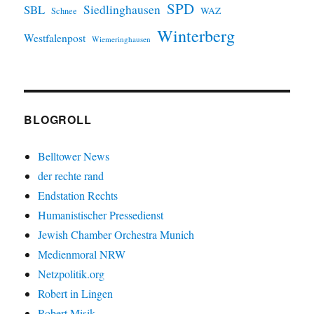
SPD
SBL
Siedlinghausen
WAZ
Schnee
Winterberg
Westfalenpost
Wiemeringhausen
BLOGROLL
Belltower News
der rechte rand
Endstation Rechts
Humanistischer Pressedienst
Jewish Chamber Orchestra Munich
Medienmoral NRW
Netzpolitik.org
Robert in Lingen
Robert Misik