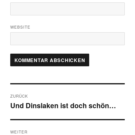
WEBSITE
Beitragsnavigation
ZURÜCK
Und Dinslaken ist doch schön…
Vorheriger
Beitrag:
WEITER