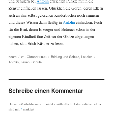
und Schülern bei
Antolin
erreichten Punkte mit in die
Zensur einfließen lassen. Glücklich die Gören, deren Eltern
sich an ihre selbst gelesenen Kinderbücher noch erinnern
und dieses Wissen dann fleißig in
Antolin
einhacken. Pech
für die Brut, deren Erzeuger und Betreuer schon in der
eigenen Kindheit ihre Zeit vor der Glotze abgehangen
haben, statt Erich Kästner zu lesen.
Autor
Veröffentlicht
Kategorien
Schlagwört
zoom
21. Oktober 2008
Bildung und Schule
,
Lokales
am
Antolin
,
Lesen
,
Schule
Schreibe einen Kommentar
Deine E-Mail-Adresse wird nicht veröffentlicht.
Erforderliche Felder
sind mit
*
markiert