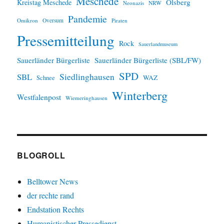
Meschede
Olsberg
Kreistag Meschede
Neonazis
NRW
Pandemie
Omikron
Oversum
Piraten
Pressemitteilung
Rock
Sauerlandmuseum
Sauerländer Bürgerliste
Sauerländer Bürgerliste (SBL/FW)
SPD
SBL
Siedlinghausen
WAZ
Schnee
Winterberg
Westfalenpost
Wiemeringhausen
BLOGROLL
Belltower News
der rechte rand
Endstation Rechts
Humanistischer Pressedienst