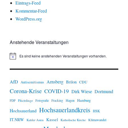
Eintrags-Feed
Kommentar-Feed
WordPress.org
Anstehende Veranstaltungen
Es sind keine anstehenden Veranstaltungen vorhanden.
H
i
n
w
e
i
AfD
Arnsberg
Brilon
CDU
Antisemitismus
s
Corona-Krise
COVID-19
Dirk Wiese
Dortmund
Hamburg
Hagen
FDP
Flüchtlinge
Fotografie
Fracking
Hochsauerlandkreis
Hochsauerland
HSK
IT.NRW
Kassel
Klimawandel
Kahler Asten
Katholische Kirche