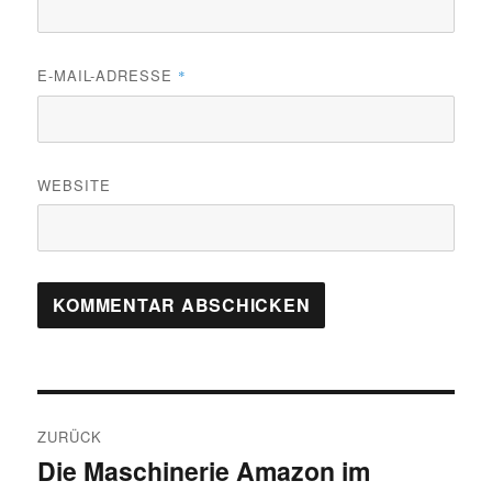
E-MAIL-ADRESSE
*
WEBSITE
Beitragsnavigation
ZURÜCK
Die Maschinerie Amazon im
Vorheriger