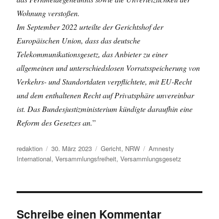
Wohnung verstoßen.
Im September 2022 urteilte der Gerichtshof der
Europäischen Union, dass das deutsche
Telekommunikationsgesetz, das Anbieter zu einer
allgemeinen und unterschiedslosen Vorratsspeicherung von
Verkehrs- und Standortdaten verpflichtete, mit EU-Recht
und dem enthaltenen Recht auf Privatsphäre unvereinbar
ist. Das Bundesjustizministerium kündigte daraufhin eine
Reform des Gesetzes an.
”
Autor
Veröffentlicht
Kategorien
Schlagwörter
redaktion
30. März 2023
Gericht
,
NRW
Amnesty
am
International
,
Versammlungsfreiheit
,
Versammlungsgesetz
Schreibe einen Kommentar