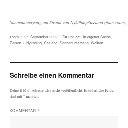
Sonnenuntergang am Strand von Nyköbing/Seeland (foto: zoom)
Autor
Veröffentlicht
Kategorien
zoom
17. September 2022
Dit und dat
,
In eigener Sache
,
am
Schlagwörter
Reisen
Nyköbing
,
Seeland
,
Sonnenuntergang
,
Wolken
Schreibe einen Kommentar
Deine E-Mail-Adresse wird nicht veröffentlicht.
Erforderliche Felder
sind mit
*
markiert
KOMMENTAR
*