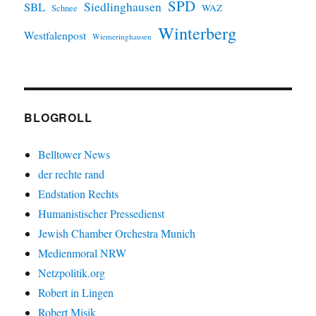
SPD
SBL
Siedlinghausen
WAZ
Schnee
Winterberg
Westfalenpost
Wiemeringhausen
BLOGROLL
Belltower News
der rechte rand
Endstation Rechts
Humanistischer Pressedienst
Jewish Chamber Orchestra Munich
Medienmoral NRW
Netzpolitik.org
Robert in Lingen
Robert Misik