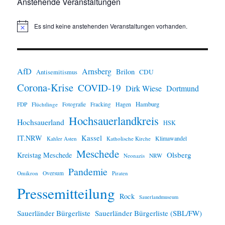
Anstehende Veranstaltungen
Es sind keine anstehenden Veranstaltungen vorhanden.
H
i
n
w
e
i
AfD
Arnsberg
Brilon
CDU
Antisemitismus
s
Corona-Krise
COVID-19
Dirk Wiese
Dortmund
Hamburg
Hagen
FDP
Flüchtlinge
Fotografie
Fracking
Hochsauerlandkreis
Hochsauerland
HSK
IT.NRW
Kassel
Klimawandel
Kahler Asten
Katholische Kirche
Meschede
Olsberg
Kreistag Meschede
Neonazis
NRW
Pandemie
Omikron
Oversum
Piraten
Pressemitteilung
Rock
Sauerlandmuseum
Sauerländer Bürgerliste
Sauerländer Bürgerliste (SBL/FW)