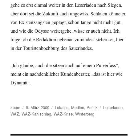
gehe es erst einmal weiter in den Leserladen nach Siegen,
aber dort sei die Zukunft auch ungewiss. Schlafen könne er,
von Existenzängsten geplagt, schon lange nicht mehr gut,
und wie die Odysse weitergehe, wisse er auch nicht. Ich
frage, ob die Redaktion nebenan zumindest sicher sei, hier
in der Touristenhochburg des Sauerlandes.
„Ich glaube, auch die sitzen auch auf einem Pulverfass“,
meint ein nachdenklicher Kundenberater, „das ist hier wie
Dynamit“.
Autor
Veröffentlicht
Kategorien
Schlagwörter
zoom
9. März 2009
Lokales
,
Medien
,
Politik
Leserladen
,
am
WAZ
,
WAZ-Kahlschlag
,
WAZ-Krise
,
Winterberg