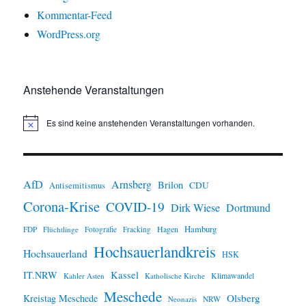
Kommentar-Feed
WordPress.org
Anstehende Veranstaltungen
Es sind keine anstehenden Veranstaltungen vorhanden.
H
i
n
w
e
i
AfD
Arnsberg
Brilon
CDU
Antisemitismus
s
Corona-Krise
COVID-19
Dirk Wiese
Dortmund
Hamburg
Hagen
FDP
Flüchtlinge
Fotografie
Fracking
Hochsauerlandkreis
Hochsauerland
HSK
IT.NRW
Kassel
Klimawandel
Kahler Asten
Katholische Kirche
Meschede
Olsberg
Kreistag Meschede
Neonazis
NRW