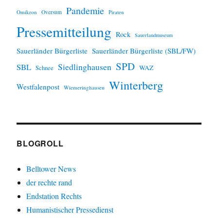
Pandemie
Omikron
Oversum
Piraten
Pressemitteilung
Rock
Sauerlandmuseum
Sauerländer Bürgerliste
Sauerländer Bürgerliste (SBL/FW)
SPD
SBL
Siedlinghausen
WAZ
Schnee
Winterberg
Westfalenpost
Wiemeringhausen
BLOGROLL
Belltower News
der rechte rand
Endstation Rechts
Humanistischer Pressedienst