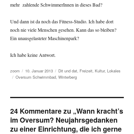
mehr zahlende SchwimmerInnen in dieses Bad?
Und dann ist da noch das Fitness-Studio. Ich habe dort
noch nie viele Menschen gesehen. Kann das so bleiben?
Ein unausgelasteter Maschinenpark?
Ich habe keine Antwort.
Autor
Veröffentlicht
Kategorien
zoom
10. Januar 2013
Dit und dat
,
Freizeit
,
Kultur
,
Lokales
Schlagwörter
am
Oversum Schwimmbad
,
Winterberg
24 Kommentare zu „Wann kracht’s
im Oversum? Neujahrsgedanken
zu einer Einrichtung, die ich gerne