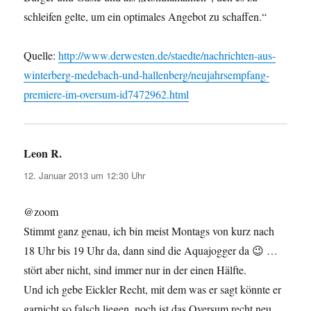
schleifen gelte, um ein optimales Angebot zu schaffen.“
Quelle:
http://www.derwesten.de/staedte/nachrichten-aus-
winterberg-medebach-und-hallenberg/neujahrsempfang-
premiere-im-oversum-id7472962.html
Leon R.
sagt:
12. Januar 2013 um 12:30 Uhr
@zoom
Stimmt ganz genau, ich bin meist Montags von kurz nach
18 Uhr bis 19 Uhr da, dann sind die Aquajogger da 😉 …
stört aber nicht, sind immer nur in der einen Hälfte.
Und ich gebe Eickler Recht, mit dem was er sagt könnte er
garnicht so falsch liegen, noch ist das Oversum recht neu