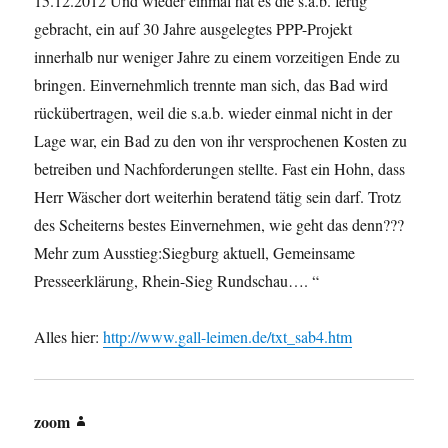
15.12.2012 Und wieder einmal hat es die s.a.b. fertig
gebracht, ein auf 30 Jahre ausgelegtes PPP-Projekt
innerhalb nur weniger Jahre zu einem vorzeitigen Ende zu
bringen. Einvernehmlich trennte man sich, das Bad wird
rückübertragen, weil die s.a.b. wieder einmal nicht in der
Lage war, ein Bad zu den von ihr versprochenen Kosten zu
betreiben und Nachforderungen stellte. Fast ein Hohn, dass
Herr Wäscher dort weiterhin beratend tätig sein darf. Trotz
des Scheiterns bestes Einvernehmen, wie geht das denn???
Mehr zum Ausstieg:Siegburg aktuell, Gemeinsame
Presseerklärung, Rhein-Sieg Rundschau…. “
Alles hier:
http://www.gall-leimen.de/txt_sab4.htm
zoom
sagt: