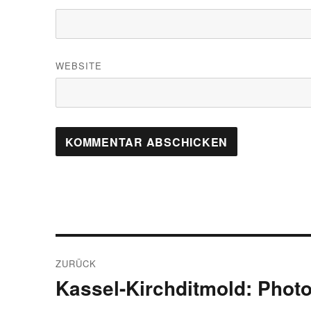
WEBSITE
Beitragsnavigation
ZURÜCK
Kassel-Kirchditmold: Phot
Vorheriger
Beitrag: