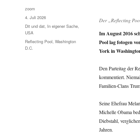
Autor
zoom
Veröffentlicht
4. Juli 2026
Der „Reflecting Pool
am
Kategorien
Dit und dat
,
In eigener Sache
,
Im August 2016 sch
USA
Schlagwörter
Pool lag fotogen v
Reflecting Pool
,
Washington
D.C.
York in Washingt
Den Parteitag der R
kommentiert. Niemals
Familien-Clans Tru
Seine Ehefrau Melani
Michelle Obama bedie
Diebstahl, vergliche
Jahren.