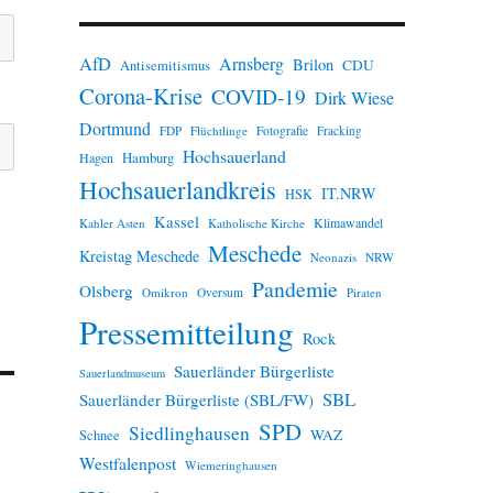
n
w
e
AfD
Arnsberg
Brilon
i
CDU
Antisemitismus
s
Corona-Krise
COVID-19
Dirk Wiese
Dortmund
FDP
Flüchtlinge
Fotografie
Fracking
Hochsauerland
Hamburg
Hagen
Hochsauerlandkreis
IT.NRW
HSK
Kassel
Klimawandel
Kahler Asten
Katholische Kirche
Meschede
Kreistag Meschede
Neonazis
NRW
Pandemie
Olsberg
Omikron
Oversum
Piraten
Pressemitteilung
Rock
Sauerländer Bürgerliste
Sauerlandmuseum
SBL
Sauerländer Bürgerliste (SBL/FW)
SPD
Siedlinghausen
WAZ
Schnee
Westfalenpost
Wiemeringhausen