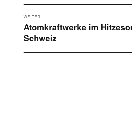
WEITER
Atomkraftwerke im Hitzeso
Nächster
Beitrag:
Schweiz