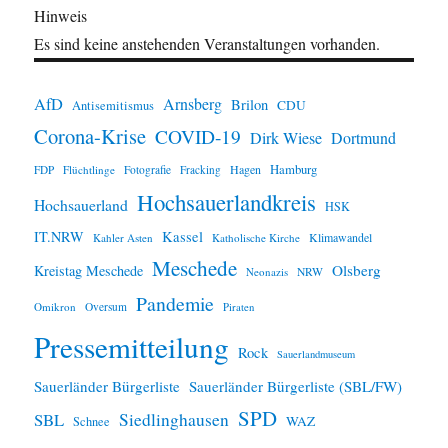
Hinweis
Es sind keine anstehenden Veranstaltungen vorhanden.
AfD
Arnsberg
Brilon
CDU
Antisemitismus
Corona-Krise
COVID-19
Dirk Wiese
Dortmund
Hamburg
Hagen
FDP
Flüchtlinge
Fotografie
Fracking
Hochsauerlandkreis
Hochsauerland
HSK
IT.NRW
Kassel
Klimawandel
Kahler Asten
Katholische Kirche
Meschede
Olsberg
Kreistag Meschede
Neonazis
NRW
Pandemie
Omikron
Oversum
Piraten
Pressemitteilung
Rock
Sauerlandmuseum
Sauerländer Bürgerliste
Sauerländer Bürgerliste (SBL/FW)
SPD
SBL
Siedlinghausen
WAZ
Schnee