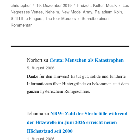
Autor
Veröffentlicht
Kategorien
Schlagwör
christopher
19. Dezember 2019
Freizeit
,
Kultur
,
Musik
Les
am
Négresses Vertes
,
Neheim
,
New Model Army
,
Palladium Köln
,
Stiff Little Fingers
,
The four Murders
Schreibe einen
zu
Kommentar
Ein
Konzertbericht
und
ein
Tipp
Ceuta: Menschen als Katastrophen
Norbert
zu
für
5. August 2026
den
Danke für den Hinweis! Es tut gut, solide und fundierte
2.
Informationen über Hintergründe zu bekommen statt dem
Weihnachtstag:
Les
ganzen hysterischem Rumgeschreie.
Négresses
Vertes
und
NRW: Zahl der Sterbefälle während
Johanna
zu
das
der Hitzewelle im Juni 2026 erreicht neuen
Doppel
von
Höchststand seit 2000
der
1. August 2026