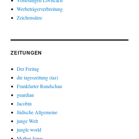
Vorlesungen Loviscach
Werbeträgerverbreitung
Zeichensätze
ZEITUNGEN
Der Freitag
die tageszeitung (taz)
Frankfurter Rundschau
guardian
Jacobin
Jüdische Allgemeine
junge Welt
jungle world
Mother Jones