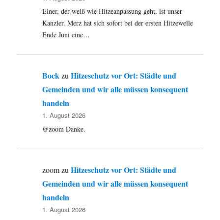
Insel,
Einer, der weiß wie Hitzeanpassung geht, ist unser
Stiff
Kanzler. Merz hat sich sofort bei der ersten Hitzewelle
Little
Ende Juni eine…
Fingers
und
New
Model
Bock
Hitzeschutz vor Ort: Städte und
zu
Army
im
Gemeinden und wir alle müssen konsequent
Kölner
handeln
Palladium
1. August 2026
und
The
@zoom Danke.
four
Murders
in
Hitzeschutz vor Ort: Städte und
zoom
zu
Neheim
Gemeinden und wir alle müssen konsequent
handeln
1. August 2026