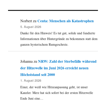
Feuerwehrauto
aus
Siedlinghause
für
Ceuta: Menschen als Katastrophen
Norbert
zu
Odessa
5. August 2026
–
Danke für den Hinweis! Es tut gut, solide und fundierte
„Ferienwelt
Winterberg
Informationen über Hintergründe zu bekommen statt dem
hilft
ganzen hysterischem Rumgeschreie.
Ferienwelt
Odessa“
NRW: Zahl der Sterbefälle während
Johanna
zu
der Hitzewelle im Juni 2026 erreicht neuen
Höchststand seit 2000
1. August 2026
Einer, der weiß wie Hitzeanpassung geht, ist unser
Kanzler. Merz hat sich sofort bei der ersten Hitzewelle
Ende Juni eine…