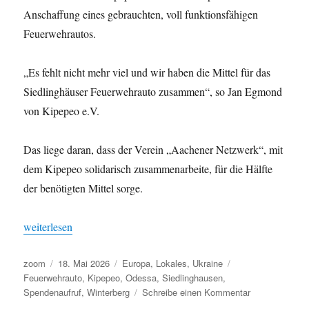
Anschaffung eines gebrauchten, voll funktionsfähigen
Feuerwehrautos.
„Es fehlt nicht mehr viel und wir haben die Mittel für das
Siedlinghäuser Feuerwehrauto zusammen“, so Jan Egmond
von Kipepeo e.V.
Das liege daran, dass der Verein „Aachener Netzwerk“, mit
dem Kipepeo solidarisch zusammenarbeite, für die Hälfte
der benötigten Mittel sorge.
„Ein Feuerwehrauto aus Siedlinghausen für Odessa – „Ferienwelt
weiterlesen
Autor
Veröffentlicht
Kategorien
Schlagwörter
zoom
18. Mai 2026
Europa
,
Lokales
,
Ukraine
am
Feuerwehrauto
,
Kipepeo
,
Odessa
,
Siedlinghausen
,
zu
Spendenaufruf
,
Winterberg
Schreibe einen Kommentar
Ein