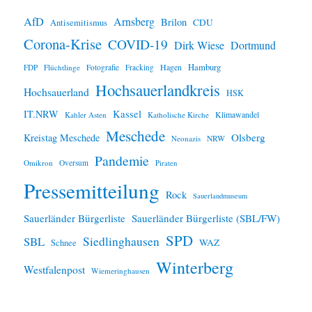
e
i
AfD
Arnsberg
Brilon
CDU
Antisemitismus
s
Corona-Krise
COVID-19
Dirk Wiese
Dortmund
Hamburg
Hagen
FDP
Flüchtlinge
Fotografie
Fracking
Hochsauerlandkreis
Hochsauerland
HSK
IT.NRW
Kassel
Klimawandel
Kahler Asten
Katholische Kirche
Meschede
Olsberg
Kreistag Meschede
Neonazis
NRW
Pandemie
Omikron
Oversum
Piraten
Pressemitteilung
Rock
Sauerlandmuseum
Sauerländer Bürgerliste
Sauerländer Bürgerliste (SBL/FW)
SPD
SBL
Siedlinghausen
WAZ
Schnee
Winterberg
Westfalenpost
Wiemeringhausen