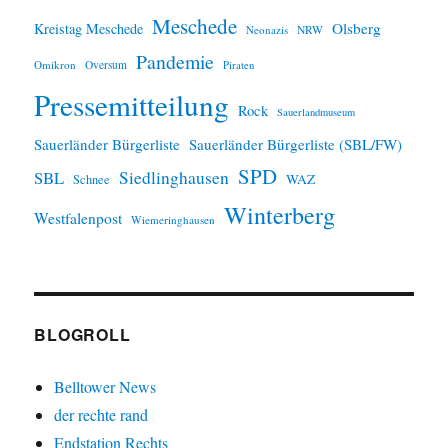
Meschede
Olsberg
Kreistag Meschede
Neonazis
NRW
Pandemie
Omikron
Oversum
Piraten
Pressemitteilung
Rock
Sauerlandmuseum
Sauerländer Bürgerliste
Sauerländer Bürgerliste (SBL/FW)
SPD
SBL
Siedlinghausen
WAZ
Schnee
Winterberg
Westfalenpost
Wiemeringhausen
BLOGROLL
Belltower News
der rechte rand
Endstation Rechts