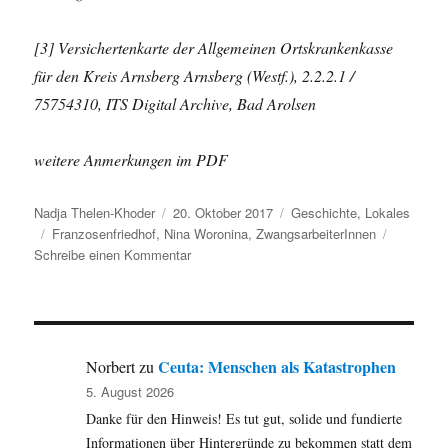
[3] Versichertenkarte der Allgemeinen Ortskrankenkasse
für den Kreis Arnsberg Arnsberg (Westf.), 2.2.2.1 /
75754310, ITS Digital Archive, Bad Arolsen
weitere Anmerkungen im PDF
Autor
Veröffentlicht
Kategorien
Nadja Thelen-Khoder
20. Oktober 2017
Geschichte
,
Lokales
Schlagwörter
am
Franzosenfriedhof
,
Nina Woronina
,
ZwangsarbeiterInnen
zu
Schreibe einen Kommentar
Zwei
Grabsteine
erzählen
und
fragen:
Ceuta: Menschen als Katastrophen
Norbert
zu
Nina
5. August 2026
Woronina,
Danke für den Hinweis! Es tut gut, solide und fundierte
geb.
Echremow
Informationen über Hintergründe zu bekommen statt dem