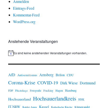
Anmelden
Eintrags-Feed
Kommentar-Feed
WordPress.org
Anstehende Veranstaltungen
Es sind keine anstehenden Veranstaltungen vorhanden.
H
i
n
w
e
i
AfD
Arnsberg
Brilon
CDU
Antisemitismus
s
Corona-Krise
COVID-19
Dirk Wiese
Dortmund
Hamburg
Hagen
FDP
Flüchtlinge
Fotografie
Fracking
Hochsauerlandkreis
Hochsauerland
HSK
IT.NRW
Kassel
Klimawandel
Kahler Asten
Katholische Kirche