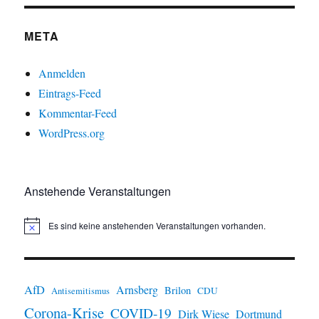
META
Anmelden
Eintrags-Feed
Kommentar-Feed
WordPress.org
Anstehende Veranstaltungen
Es sind keine anstehenden Veranstaltungen vorhanden.
H
i
n
w
e
i
AfD
Arnsberg
Brilon
CDU
Antisemitismus
s
Corona-Krise
COVID-19
Dirk Wiese
Dortmund