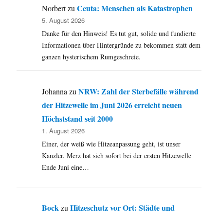
wander
Ceuta: Menschen als Katastrophen
Norbert
zu
nach
5. August 2026
Neusee
Danke für den Hinweis! Es tut gut, solide und fundierte
aus:
Bäcker
Informationen über Hintergründe zu bekommen statt dem
Kräling
ganzen hysterischem Rumgeschreie.
schließ
am
31.
NRW: Zahl der Sterbefälle während
Johanna
zu
August
der Hitzewelle im Juni 2026 erreicht neuen
Höchststand seit 2000
1. August 2026
Einer, der weiß wie Hitzeanpassung geht, ist unser
Kanzler. Merz hat sich sofort bei der ersten Hitzewelle
Ende Juni eine…
Bock
Hitzeschutz vor Ort: Städte und
zu