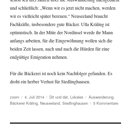
und schließlich: „Wenn wir es jetzt nicht machen, werden
wir es vielleicht später bereuen.“ Neuseeland braucht
Fachkräfte, insbesondere gute Bäcker. Ulla Kräling ist
optimistisch. In der Mitte der Nordinsel werde ihr Mann
anfangs arbeiten, für die Eingewöhnung wollen sich die
beiden Zeit lassen, nach und nach die Hürden für eine
endgültige Emigration nehmen.
Für die Bäckerei ist noch kein Nachfolger gefunden. Es
droht ein herber Verlust für Siedlinghausen.
Autor
Veröffentlicht
Kategorien
Schlagwörter
zoom
4. Juli 2014
Dit und dat
,
Lokales
Auswanderung
,
am
zu
Bäckerei Kräling
,
Neuseeland
,
Siedlinghausen
5 Kommentare
Der
letzte
Siedlin
Bäcker