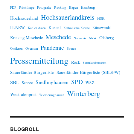
Hamburg
Hagen
FDP
Flüchtlinge
Fotografie
Fracking
Hochsauerlandkreis
Hochsauerland
HSK
IT.NRW
Kassel
Klimawandel
Kahler Asten
Katholische Kirche
Meschede
Olsberg
Kreistag Meschede
Neonazis
NRW
Pandemie
Omikron
Oversum
Piraten
Pressemitteilung
Rock
Sauerlandmuseum
Sauerländer Bürgerliste
Sauerländer Bürgerliste (SBL/FW)
SPD
SBL
Siedlinghausen
WAZ
Schnee
Winterberg
Westfalenpost
Wiemeringhausen
BLOGROLL