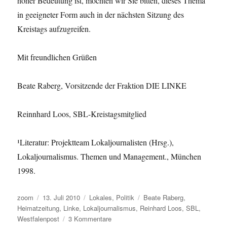
hoher Bedeutung ist, möchten wir Sie bitten, dieses Thema
in geeigneter Form auch in der nächsten Sitzung des
Kreistags aufzugreifen.
Mit freundlichen Grüßen
Beate Raberg, Vorsitzende der Fraktion DIE LINKE
Reinnhard Loos, SBL-Kreistagsmitglied
¹Literatur: Projektteam Lokaljournalisten (Hrsg.),
Lokaljournalismus. Themen und Management., München
1998.
Autor
Veröffentlicht
Kategorien
Schlagwörter
zoom
13. Juli 2010
Lokales
,
Politik
Beate Raberg
,
am
Heimatzeitung
,
Linke
,
Lokaljournalismus
,
Reinhard Loos
,
SBL
,
zu
Westfalenpost
3 Kommentare