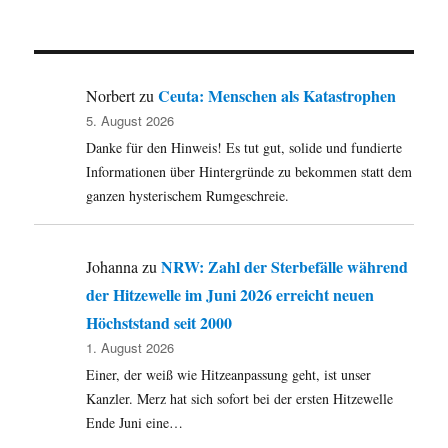
Ein
Antrag
an
den
Kulturausschuss
Ceuta: Menschen als Katastrophen
Norbert
zu
mitsamt
5. August 2026
Einleitung
Danke für den Hinweis! Es tut gut, solide und fundierte
über
die
Informationen über Hintergründe zu bekommen statt dem
Misere
ganzen hysterischem Rumgeschreie.
des
Lokaljournalismus
NRW: Zahl der Sterbefälle während
Johanna
zu
der Hitzewelle im Juni 2026 erreicht neuen
Höchststand seit 2000
1. August 2026
Einer, der weiß wie Hitzeanpassung geht, ist unser
Kanzler. Merz hat sich sofort bei der ersten Hitzewelle
Ende Juni eine…