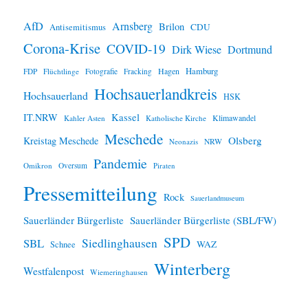
w
e
i
AfD
Arnsberg
Brilon
CDU
Antisemitismus
s
Corona-Krise
COVID-19
Dirk Wiese
Dortmund
Hamburg
Hagen
FDP
Flüchtlinge
Fotografie
Fracking
Hochsauerlandkreis
Hochsauerland
HSK
IT.NRW
Kassel
Klimawandel
Kahler Asten
Katholische Kirche
Meschede
Olsberg
Kreistag Meschede
Neonazis
NRW
Pandemie
Omikron
Oversum
Piraten
Pressemitteilung
Rock
Sauerlandmuseum
Sauerländer Bürgerliste
Sauerländer Bürgerliste (SBL/FW)
SPD
SBL
Siedlinghausen
WAZ
Schnee
Winterberg
Westfalenpost
Wiemeringhausen